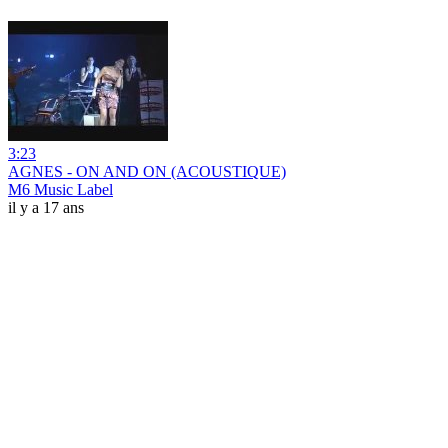
3:23
AGNES - ON AND ON (ACOUSTIQUE)
M6 Music Label
il y a 17 ans