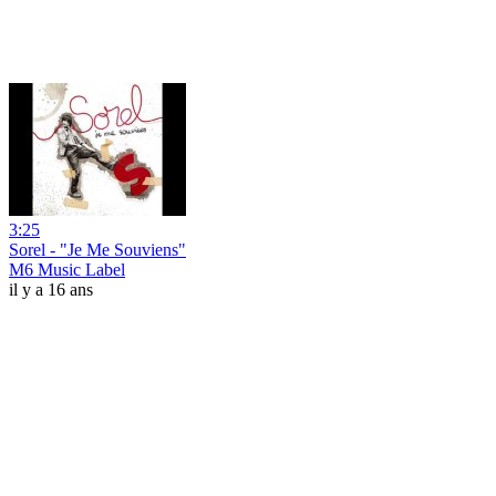
3:25
Sorel - "Je Me Souviens"
M6 Music Label
il y a 16 ans