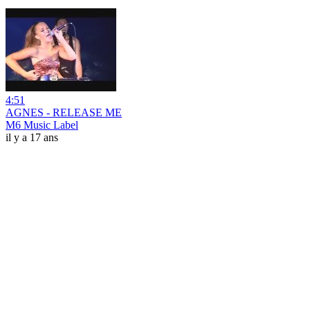
4:51
AGNES - RELEASE ME
M6 Music Label
il y a 17 ans