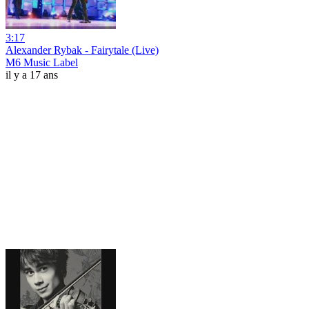
3:17
Alexander Rybak - Fairytale (Live)
M6 Music Label
il y a 17 ans