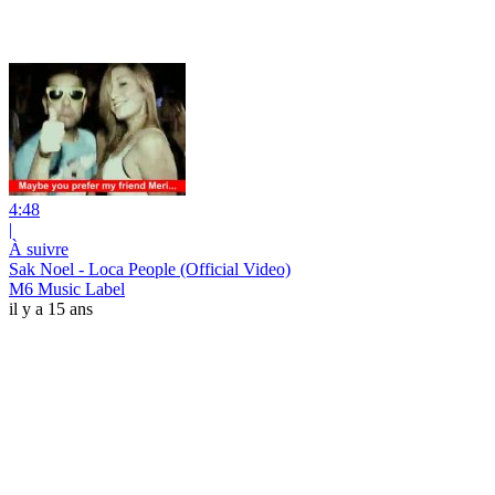
4:48
|
À suivre
Sak Noel - Loca People (Official Video)
M6 Music Label
il y a 15 ans