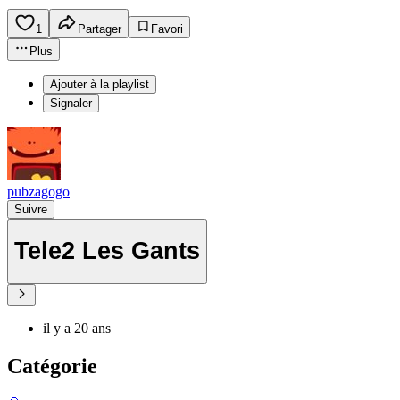
1
Partager
Favori
Plus
Ajouter à la playlist
Signaler
pubzagogo
Suivre
Tele2 Les Gants
il y a 20 ans
Catégorie