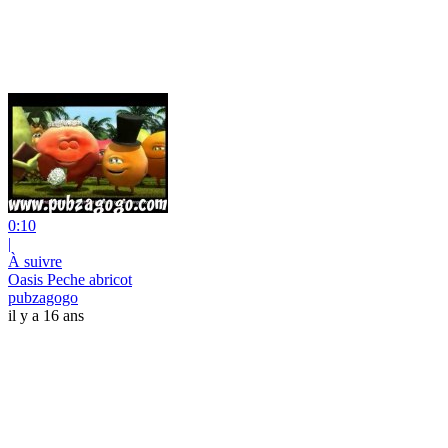
0:10
|
À suivre
Oasis Peche abricot
pubzagogo
il y a 16 ans