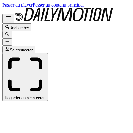
Passer au player
Passer au contenu principal
Rechercher
Se connecter
Regarder en plein écran