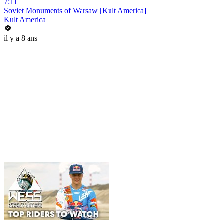
7:11
Soviet Monuments of Warsaw [Kult America]
Kult America
il y a 8 ans