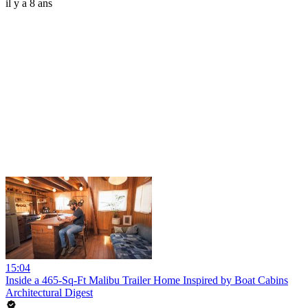
il y a 8 ans
15:04
Inside a 465-Sq-Ft Malibu Trailer Home Inspired by Boat Cabins
Architectural Digest