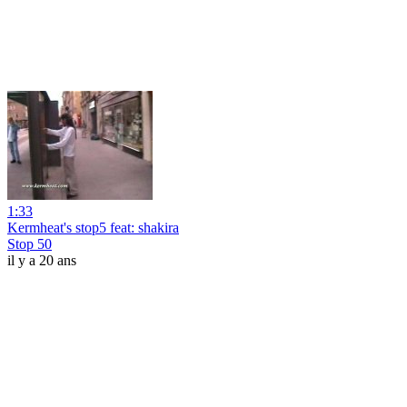
1:33
Kermheat's stop5 feat: shakira
Stop 50
il y a 20 ans