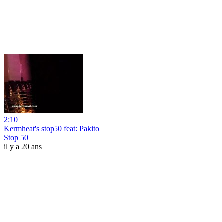
2:10
Kermheat's stop50 feat: Pakito
Stop 50
il y a 20 ans