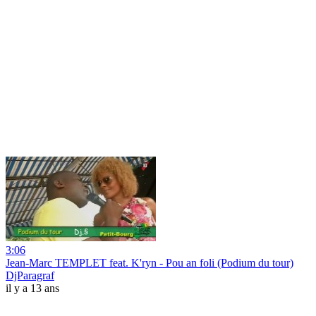
3:06
Jean-Marc TEMPLET feat. K'ryn - Pou an foli (Podium du tour)
DjParagraf
il y a 13 ans