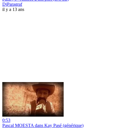
DjParagraf
il y a 13 ans
0:53
Pascal MOESTA dans Kay Pasé (générique)