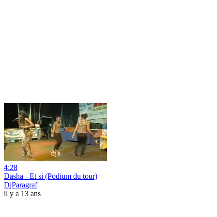
4:28
Dasha - Et si (Podium du tour)
DjParagraf
il y a 13 ans