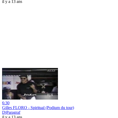
il y a 13 ans
6:30
Gilles FLORO - Spiritual (Podium du tour)
DjParagraf
il y a 13 ans