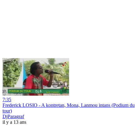
7:35
Frederick LOSIO - A kontretan, Mona, Lanmou intans (Podium du
tour)
DjParagraf
il y a 13 ans