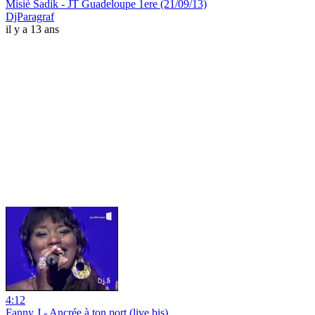
Misié Sadik - JT Guadeloupe 1ere (21/09/13)
DjParagraf
il y a 13 ans
4:12
Fanny J - Ancrée à ton port (live bis)