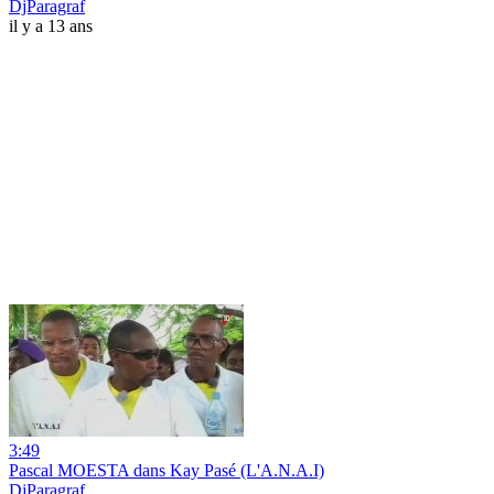
DjParagraf
il y a 13 ans
3:49
Pascal MOESTA dans Kay Pasé (L'A.N.A.I)
DjParagraf