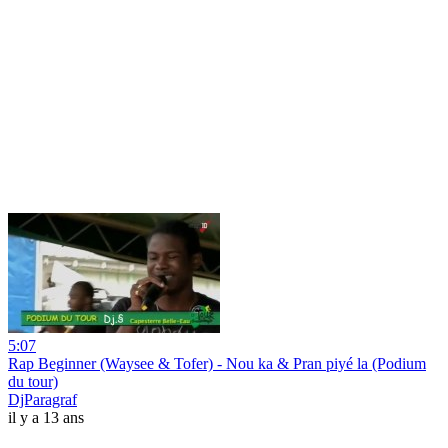
5:07
Rap Beginner (Waysee & Tofer) - Nou ka & Pran piyé la (Podium
du tour)
DjParagraf
il y a 13 ans