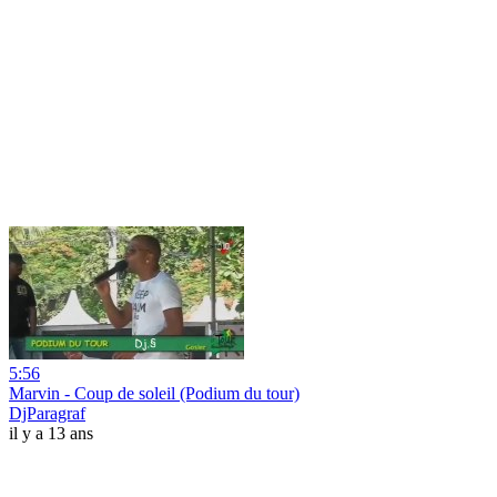
5:56
Marvin - Coup de soleil (Podium du tour)
DjParagraf
il y a 13 ans