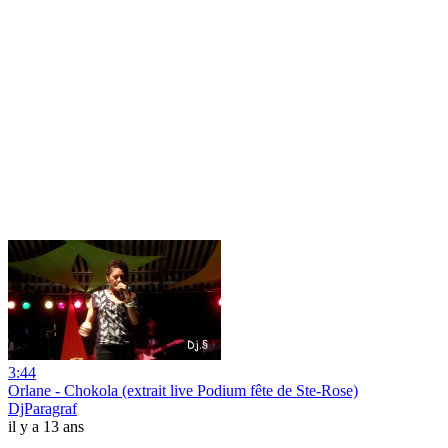
3:44
Orlane - Chokola (extrait live Podium fête de Ste-Rose)
DjParagraf
il y a 13 ans