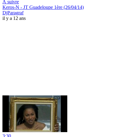
À suivre
Keros-N - JT Guadeloupe 1ère (26/04/14)
DjParagraf
il y a 12 ans
3:30