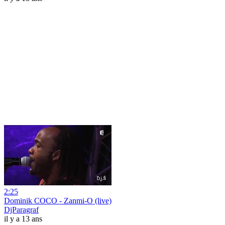
2:25
Dominik COCO - Zanmi-O (live)
DjParagraf
il y a 13 ans