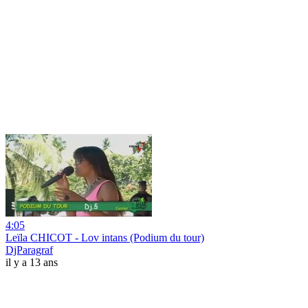
4:05
Leïla CHICOT - Lov intans (Podium du tour)
DjParagraf
il y a 13 ans