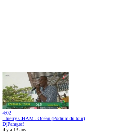
4:02
Thierry CHAM - Océan (Podium du tour)
DjParagraf
il y a 13 ans