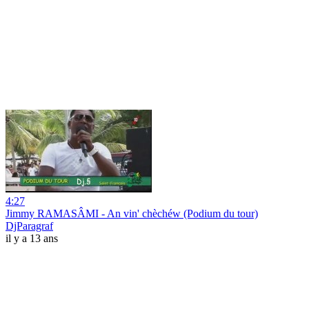
4:27
Jimmy RAMASÂMI - An vin' chèchéw (Podium du tour)
DjParagraf
il y a 13 ans