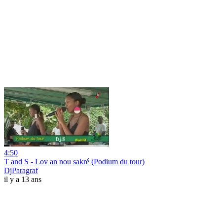
4:50
T and S - Lov an nou sakré (Podium du tour)
DjParagraf
il y a 13 ans