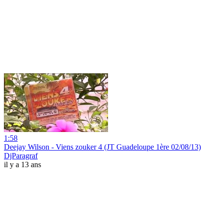
1:58
Deejay Wilson - Viens zouker 4 (JT Guadeloupe 1ère 02/08/13)
DjParagraf
il y a 13 ans