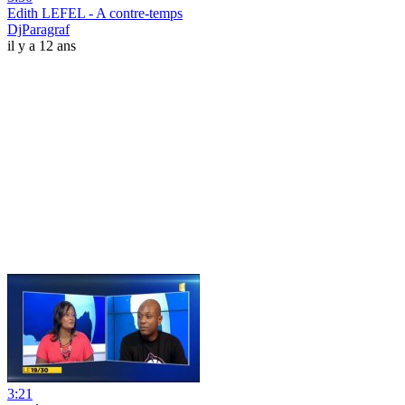
Edith LEFEL - A contre-temps
DjParagraf
il y a 12 ans
3:21