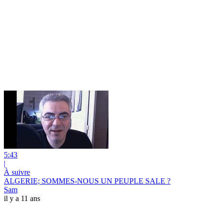
5:43
|
À suivre
ALGERIE; SOMMES-NOUS UN PEUPLE SALE ?
Sam
il y a 11 ans