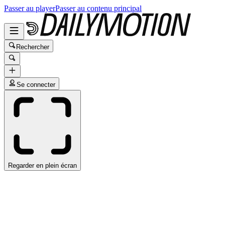
Passer au player
Passer au contenu principal
Rechercher
Se connecter
Regarder en plein écran