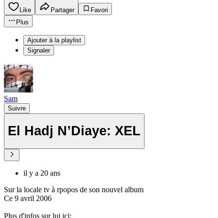
Like
Partager
Favori
Plus
Ajouter à la playlist
Signaler
Sam
Suivre
El Hadj N’Diaye: XEL
il y a 20 ans
Sur la locale tv à rpopos de son nouvel album
Ce 9 avril 2006
Plus d'infos sur lui ici: