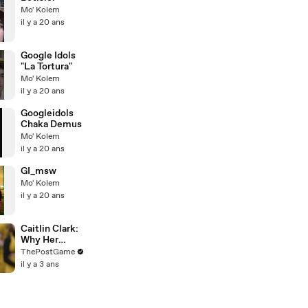
Mo' Kolem
il y a 20 ans
Google Idols
"La Tortura"
Mo' Kolem
il y a 20 ans
Googleidols
Chaka Demus
Mo' Kolem
il y a 20 ans
GI_msw
Mo' Kolem
il y a 20 ans
Caitlin Clark:
Why Her
Achievement
ThePostGame
s Are So
il y a 3 ans
Meaningful To
Iowa