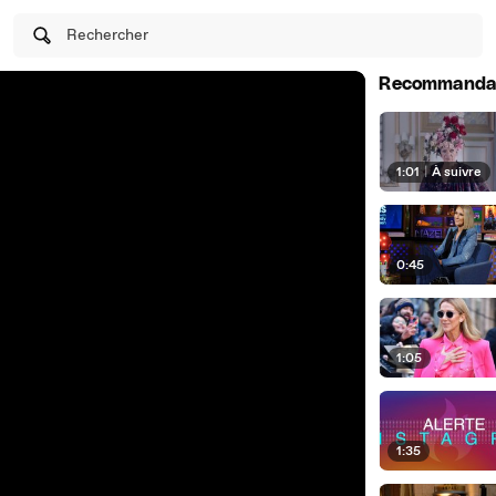
Rechercher
Recommanda
1:01
|
À suivre
0:45
1:05
1:35