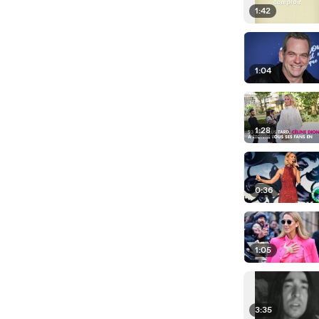
1:42
1:04
1:28
0:36
1:05
3:35