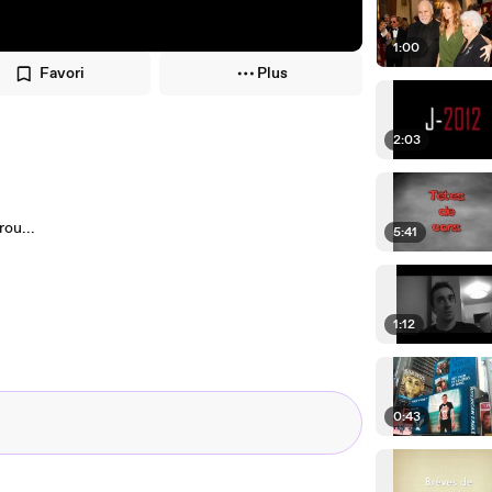
1:00
Favori
Plus
2:03
rou...
5:41
1:12
0:43