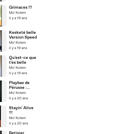
Grimaces !!!
Mo' Kolem
il y a 19 ans
Kesketé belle
Version Speed
Mo' Kolem
il y a 19 ans
Qu'est-ce que
t'es belle
Mo' Kolem
il y a 19 ans
Playbax de
Pérusse :
Caroline - Ep.
Mo' Kolem
1
il y a 20 ans
Stayin' Alive
!!!
Mo' Kolem
il y a 20 ans
Betisier