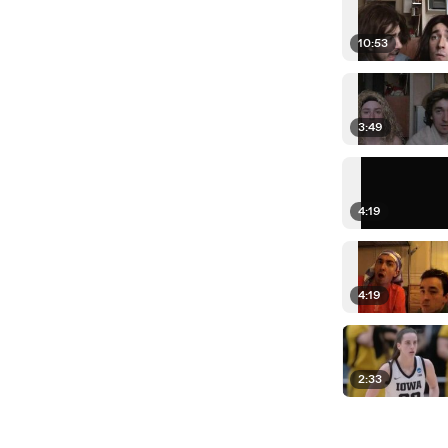
10:53
3:49
4:19
4:19
2:33