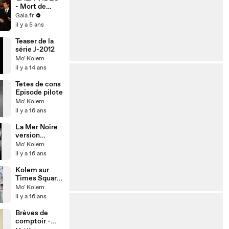
- Mort de
René Angelil :
Gala.fr
cette
il y a 5 ans
promesse
faite par
Teaser de la
Céline Dion
série J-2012
sur son lit de
Mo' Kolem
mort
il y a 14 ans
Tetes de cons
Episode pilote
Mo' Kolem
il y a 16 ans
La Mer Noire
version
Kolem
Mo' Kolem
il y a 16 ans
Kolem sur
Times Square
!!!
Mo' Kolem
il y a 16 ans
Brèves de
comptoir -