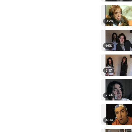
0:26
1:58
5:17
2:24
4:00