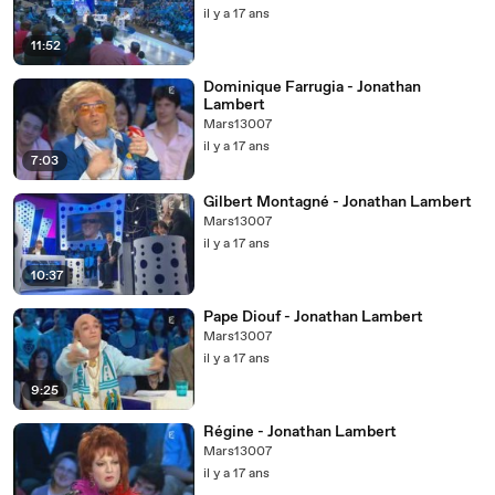
il y a 17 ans
11:52
Dominique Farrugia - Jonathan
Lambert
Mars13007
il y a 17 ans
7:03
Gilbert Montagné - Jonathan Lambert
Mars13007
il y a 17 ans
10:37
Pape Diouf - Jonathan Lambert
Mars13007
il y a 17 ans
9:25
Régine - Jonathan Lambert
Mars13007
il y a 17 ans