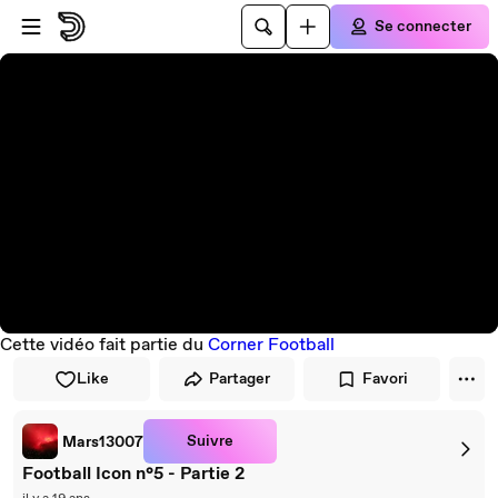
Passer au player
Passer au contenu principal
Se connecter
Cette vidéo fait partie du
Corner Football
Like
Partager
Favori
Suivre
Mars13007
Football Icon n°5 - Partie 2