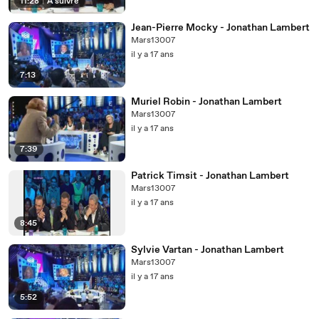
11:28
|
À suivre
Jean-Pierre Mocky - Jonathan Lambert
Mars13007
il y a 17 ans
7:13
Muriel Robin - Jonathan Lambert
Mars13007
il y a 17 ans
7:39
Patrick Timsit - Jonathan Lambert
Mars13007
il y a 17 ans
8:45
Sylvie Vartan - Jonathan Lambert
Mars13007
il y a 17 ans
5:52