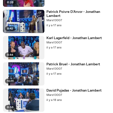
6:26
Patrick Poivre D'Arvor - Jonathan
Lambert
Mars13007
il y a 17 ans
8:42
Karl Lagerfeld - Jonathan Lambert
Mars13007
il y a 17 ans
8:44
Patrick Bruel - Jonathan Lambert
Mars13007
il y a 17 ans
10:11
David Pujadas - Jonathan Lambert
Mars13007
il y a 18 ans
6:56