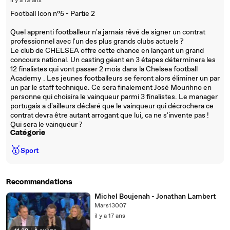
il y a 19 ans
Football Icon n°5 - Partie 2
Quel apprenti footballeur n'a jamais rêvé de signer un contrat
professionnel avec l'un des plus grands clubs actuels ?
Le club de CHELSEA offre cette chance en lançant un grand
concours national. Un casting géant en 3 étapes déterminera les
12 finalistes qui vont passer 2 mois dans la Chelsea football
Academy . Les jeunes footballeurs se feront alors éliminer un par
un par le staff technique. Ce sera finalement José Mourihno en
personne qui choisira le vainqueur parmi 3 finalistes. Le manager
portugais a d'ailleurs déclaré que le vainqueur qui décrochera ce
contrat devra être autant arrogant que lui, ca ne s'invente pas !
Qui sera le vainqueur ?
Catégorie
🥇
Sport
Recommandations
Michel Boujenah - Jonathan Lambert
Mars13007
il y a 17 ans