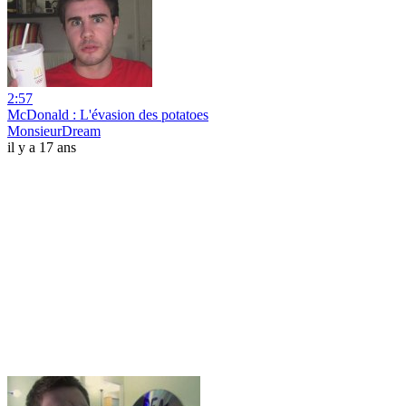
2:57
McDonald : L'évasion des potatoes
MonsieurDream
il y a 17 ans