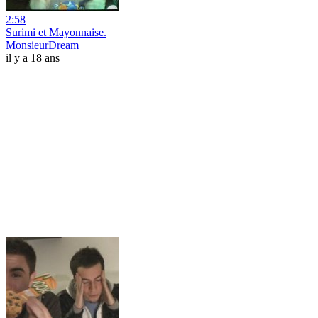
2:58
Surimi et Mayonnaise.
MonsieurDream
il y a 18 ans