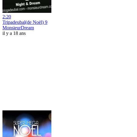
2:20
Tripadeubal(de Noël) 9
MonsieurDream
il y a 18 ans