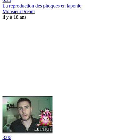
0:23
La reproduction des phoques en laponie
MonsieurDream
il y a 18 ans
3:06