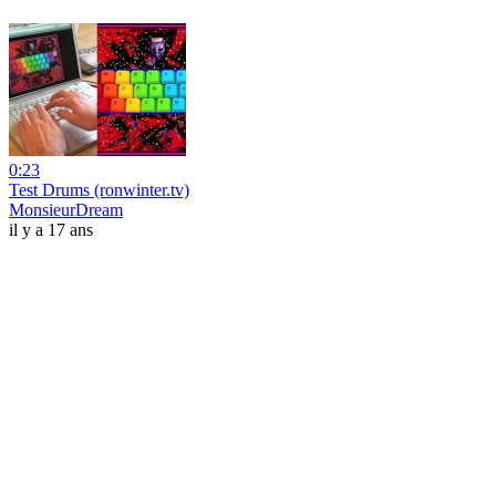
0:23
Test Drums (ronwinter.tv)
MonsieurDream
il y a 17 ans