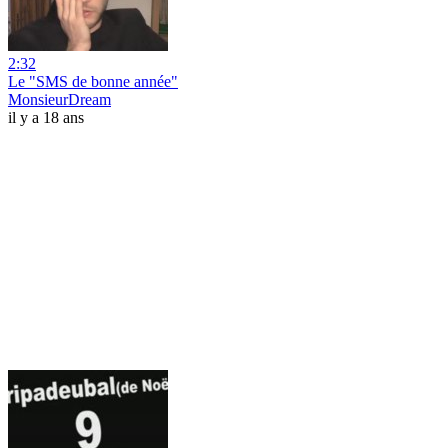
2:32
Le "SMS de bonne année"
MonsieurDream
il y a 18 ans