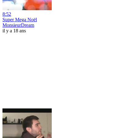
8:52
Super Mega Noël
MonsieurDream
il y a 18 ans