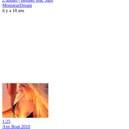
L'appart - Bétisier feat. Sam
MonsieurDream
il y a 18 ans
1:25
Axe Boat 2010