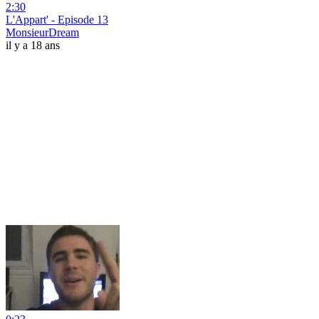
2:30
L'Appart' - Episode 13
MonsieurDream
il y a 18 ans