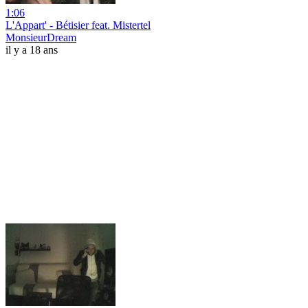
1:06
L'Appart' - Bétisier feat. Mistertel
MonsieurDream
il y a 18 ans