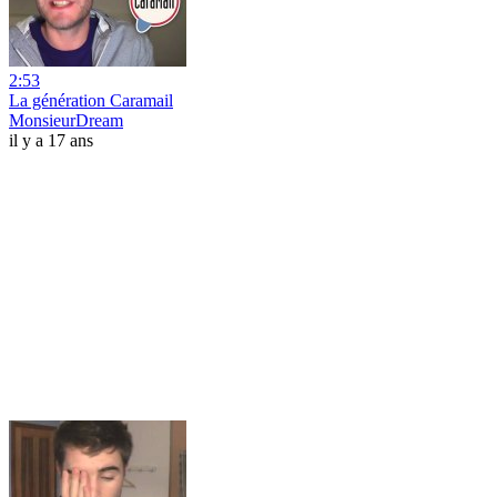
2:53
La génération Caramail
MonsieurDream
il y a 17 ans