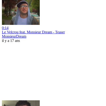
0:14
Le Velcrou feat. Monsieur Dream - Teaser
MonsieurDream
il y a 17 ans