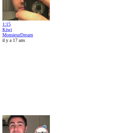
1:15
Kiwi
MonsieurDream
il y a 17 ans