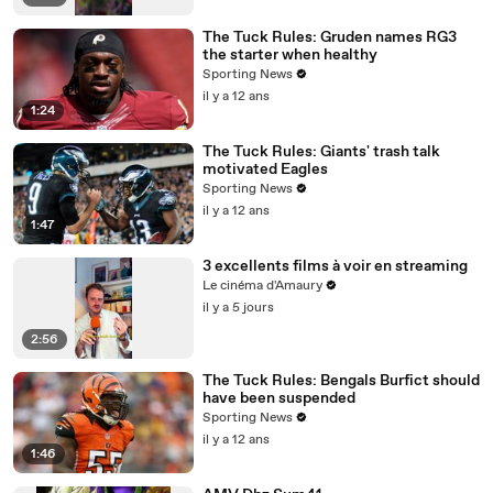
The Tuck Rules: Gruden names RG3
the starter when healthy
Sporting News
il y a 12 ans
1:24
The Tuck Rules: Giants' trash talk
motivated Eagles
Sporting News
il y a 12 ans
1:47
3 excellents films à voir en streaming
Le cinéma d'Amaury
il y a 5 jours
2:56
The Tuck Rules: Bengals Burfict should
have been suspended
Sporting News
il y a 12 ans
1:46