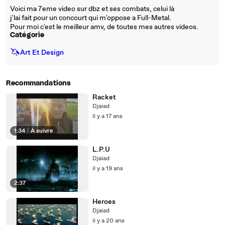
Voici ma 7eme video sur dbz et ses combats, celui là
j'lai fait pour un concourt qui m'oppose a Full-Metal.
Pour moi c'est le meilleur amv, de toutes mes autres videos.
Catégorie
🦄
Art Et Design
Recommandations
Racket
Djaiad
il y a 17 ans
1:34
|
À suivre
L.P.U
Djaiad
il y a 19 ans
2:37
Heroes
Djaiad
il y a 20 ans