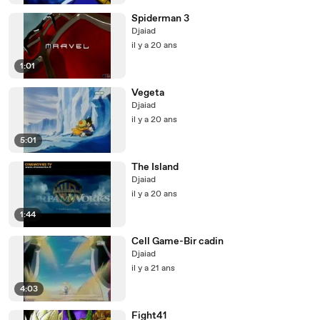
Spiderman 3
Djaiad
il y a 20 ans
1:01
Vegeta
Djaiad
il y a 20 ans
5:01
The Island
Djaiad
il y a 20 ans
1:44
Cell Game-Bir cadin
Djaiad
il y a 21 ans
4:03
Fight41