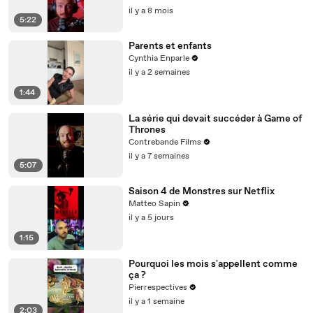
il y a 8 mois
5:22
Parents et enfants
Cynthia Enparle
il y a 2 semaines
1:44
La série qui devait succéder à Game of
Thrones
Contrebande Films
il y a 7 semaines
5:07
Saison 4 de Monstres sur Netflix
Matteo Sapin
il y a 5 jours
1:15
Pourquoi les mois s'appellent comme
ça ?
Pierrespectives
il y a 1 semaine
2:03