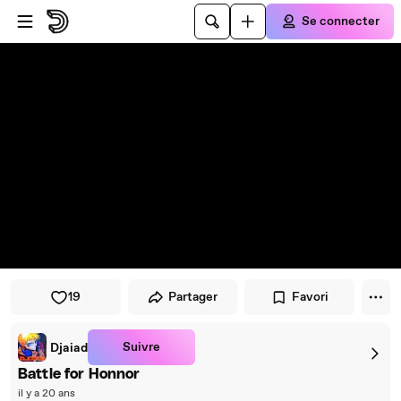
Passer au player
Passer au contenu principal
Se connecter
19
Partager
Favori
Suivre
Djaiad
Battle for Honnor
il y a 20 ans