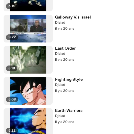
6:19
Galloway V.s Israel
Djaiad
il y a 20 ans
9:22
Last Order
Djaiad
il y a 20 ans
5:18
Fighting Style
Djaiad
il y a 20 ans
5:08
Earth Warriors
Djaiad
il y a 20 ans
5:22