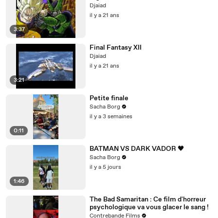
Djaiad
il y a 21 ans
3:37
Final Fantasy XII
Djaiad
il y a 21 ans
3:21
Petite finale
Sacha Borg
il y a 3 semaines
0:11
BATMAN VS DARK VADOR 🖤
Sacha Borg
il y a 5 jours
1:46
The Bad Samaritan : Ce film d'horreur
psychologique va vous glacer le sang !
Contrebande Films