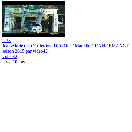
5:38
Jean-Marie CUOQ Jérôme DEGOUT Marielle GRANDEMANGE
saison 2015 par video42
video42
il y a 10 ans