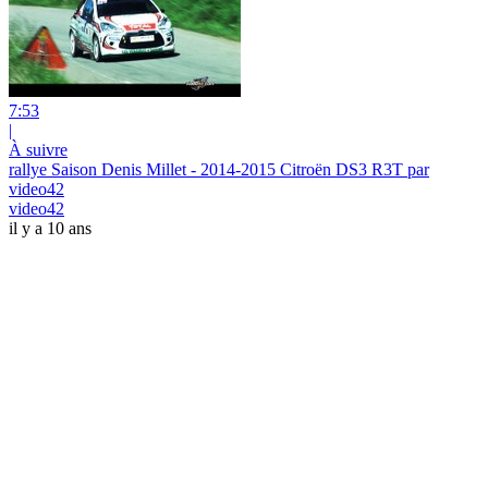
7:53
|
À suivre
rallye Saison Denis Millet - 2014-2015 Citroën DS3 R3T par
video42
video42
il y a 10 ans