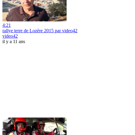
4:21
rallye terre de Lozère 2015 par video42
video42
il y a 11 ans