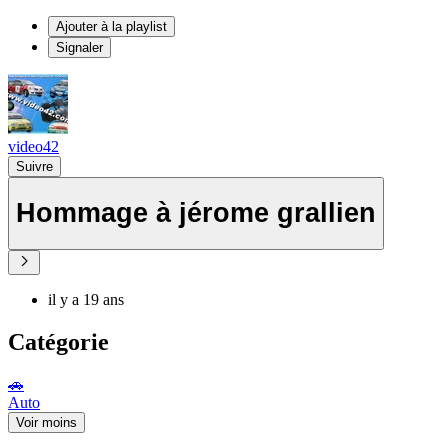
Ajouter à la playlist
Signaler
video42
Suivre
Hommage à jérome grallien
il y a 19 ans
Catégorie
🚗
Auto
Voir moins