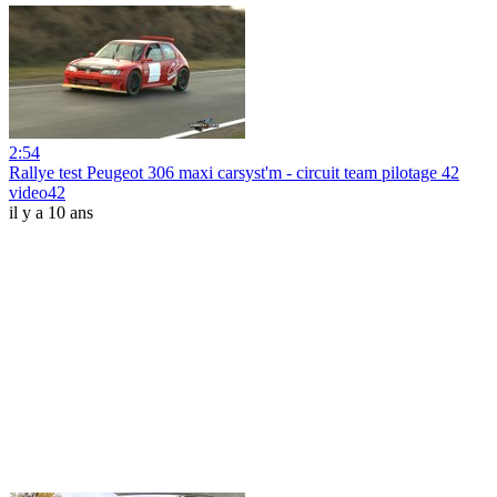
2:54
Rallye test Peugeot 306 maxi carsyst'm - circuit team pilotage 42
video42
il y a 10 ans