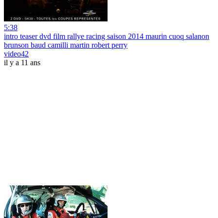
5:38
intro teaser dvd film rallye racing saison 2014 maurin cuoq salanon
brunson baud camilli martin robert perry
video42
il y a 11 ans