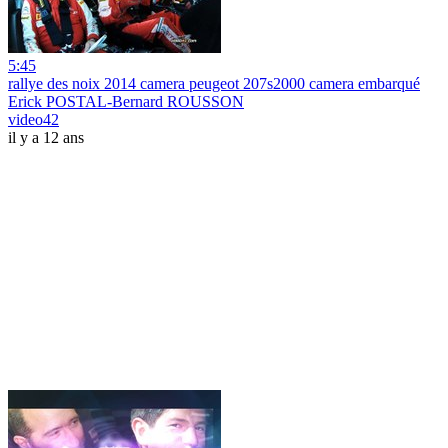
5:45
rallye des noix 2014 camera peugeot 207s2000 camera embarqué
Erick POSTAL-Bernard ROUSSON
video42
il y a 12 ans