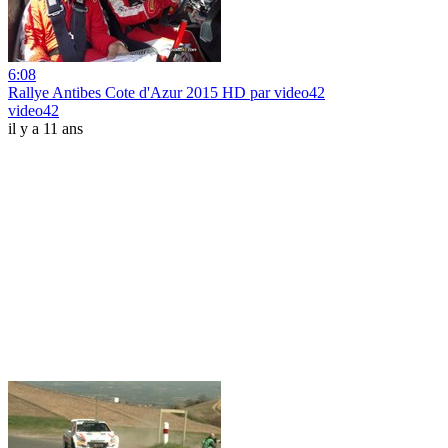
6:08
Rallye Antibes Cote d'Azur 2015 HD par video42
video42
il y a 11 ans