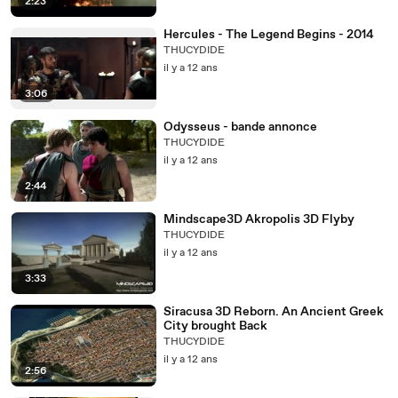
2:23
Hercules - The Legend Begins - 2014
THUCYDIDE
il y a 12 ans
3:06
Odysseus - bande annonce
THUCYDIDE
il y a 12 ans
2:44
Mindscape3D Akropolis 3D Flyby
THUCYDIDE
il y a 12 ans
3:33
Siracusa 3D Reborn. An Ancient Greek
City brought Back
THUCYDIDE
il y a 12 ans
2:56