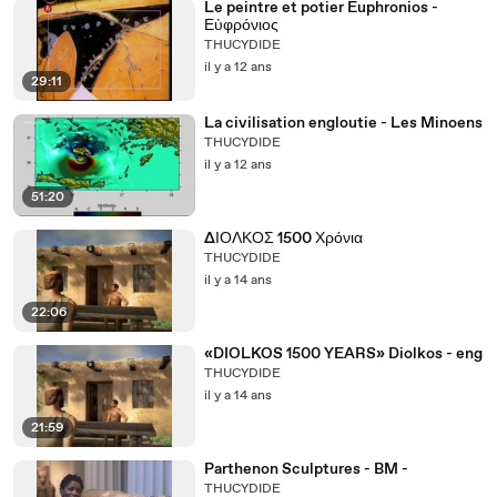
Le peintre et potier Euphronios -
Εὐφρόνιος
THUCYDIDE
il y a 12 ans
29:11
La civilisation engloutie - Les Minoens
THUCYDIDE
il y a 12 ans
51:20
ΔΙΟΛΚΟΣ 1500 Χρόνια
THUCYDIDE
il y a 14 ans
22:06
«DIOLKOS 1500 YEARS» Diolkos - eng
THUCYDIDE
il y a 14 ans
21:59
Parthenon Sculptures - BM -
THUCYDIDE