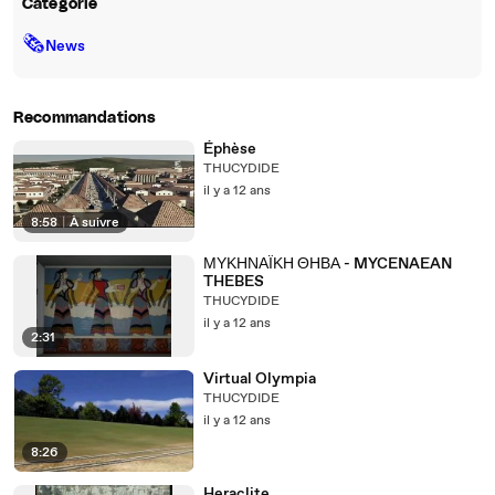
Catégorie
🗞
News
Recommandations
Éphèse
THUCYDIDE
il y a 12 ans
8:58
|
À suivre
ΜΥΚΗΝΑΪΚΗ ΘΗΒΑ - MYCENAEAN
THEBES
THUCYDIDE
il y a 12 ans
2:31
Virtual Olympia
THUCYDIDE
il y a 12 ans
8:26
Heraclite