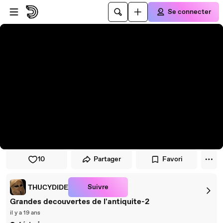
Passer au player
Passer au contenu principal
Se connecter
10
Partager
Favori
Suivre
THUCYDIDE
Grandes decouvertes de l'antiquite-2
il y a 19 ans