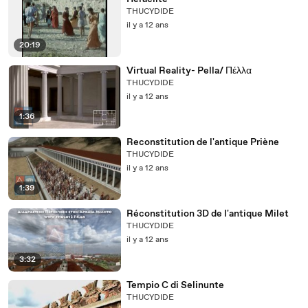
THUCYDIDE
il y a 12 ans
20:19
Virtual Reality- Pella/ Πέλλα
THUCYDIDE
il y a 12 ans
1:36
Reconstitution de l'antique Priène
THUCYDIDE
il y a 12 ans
1:39
Réconstitution 3D de l'antique Milet
THUCYDIDE
il y a 12 ans
3:32
Tempio C di Selinunte
THUCYDIDE