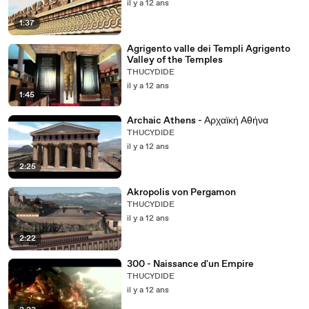
il y a 12 ans
1:37
Agrigento valle dei Templi Agrigento
Valley of the Temples
THUCYDIDE
il y a 12 ans
1:45
Archaic Athens - Αρχαϊκή Αθήνα
THUCYDIDE
il y a 12 ans
2:25
Akropolis von Pergamon
THUCYDIDE
il y a 12 ans
2:22
300 - Naissance d'un Empire
THUCYDIDE
il y a 12 ans