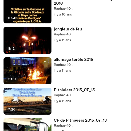
2016
Raphael40 .
il y a 10 ans
8:54
jongleur de feu
Raphael40 .
il y a 11 ans
8:12
allumage torèle 2015
Raphael40 .
il y a 11 ans
2:00
Pithiviers 2015_07_15
Raphael40 .
il y a 11 ans
7:26
CF de Pithiviers 2015_07_13
Raphael40 .