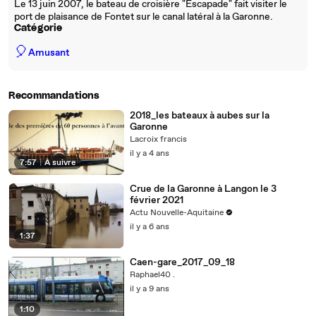
Le 13 juin 2007, le bateau de croisière "Escapade" fait visiter le
port de plaisance de Fontet sur le canal latéral à la Garonne.
Catégorie
🎈
Amusant
Recommandations
2018_les bateaux à aubes sur la
Garonne
Lacroix francis
il y a 4 ans
7:57
|
À suivre
Crue de la Garonne à Langon le 3
février 2021
Actu Nouvelle-Aquitaine
il y a 6 ans
1:37
Caen-gare_2017_09_18
Raphael40 .
il y a 9 ans
1:10