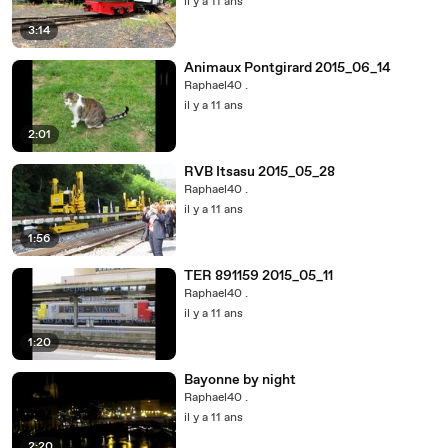
il y a 11 ans
3:14
Animaux Pontgirard 2015_06_14
Raphael40 .
il y a 11 ans
2:01
RVB Itsasu 2015_05_28
Raphael40 .
il y a 11 ans
1:56
TER 891159 2015_05_11
Raphael40 .
il y a 11 ans
1:20
Bayonne by night
Raphael40 .
il y a 11 ans
2:20