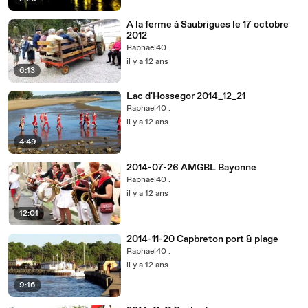
A la ferme à Saubrigues le 17 octobre
2012
Raphael40 .
il y a 12 ans
6:13
Lac d'Hossegor 2014_12_21
Raphael40 .
il y a 12 ans
4:49
2014-07-26 AMGBL Bayonne
Raphael40 .
il y a 12 ans
12:01
2014-11-20 Capbreton port & plage
Raphael40 .
il y a 12 ans
9:16