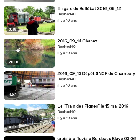
En gare de Bellébat 2016_06_12
Raphael40 .
il y a 10 ans
3:48
2016_09_14 Chanaz
Raphael40 .
il y a 10 ans
20:01
2016_09_13 Dépôt SNCF de Chambéry
Raphael40 .
il y a 10 ans
4:57
Le "Train des Pignes" le 15 mai 2016
Raphael40 .
il y a 10 ans
4:07
croisière fluviale Bordeaux Blaye 03 06