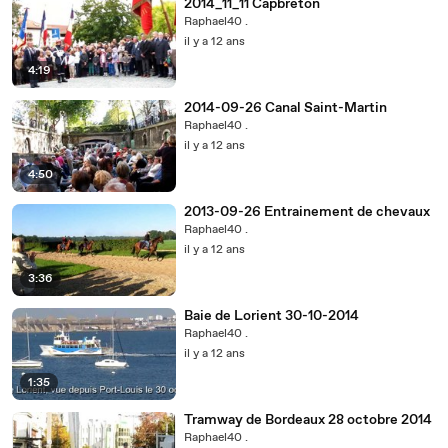
2014_11_11 Capbreton
Raphael40 .
il y a 12 ans
4:19
2014-09-26 Canal Saint-Martin
Raphael40 .
il y a 12 ans
4:50
2013-09-26 Entrainement de chevaux
Raphael40 .
il y a 12 ans
3:36
Baie de Lorient 30-10-2014
Raphael40 .
il y a 12 ans
1:35
Tramway de Bordeaux 28 octobre 2014
Raphael40 .