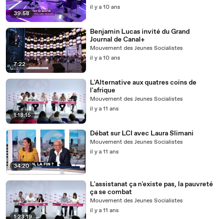
il y a 10 ans
39:58
Benjamin Lucas invité du Grand
Journal de Canal+
Mouvement des Jeunes Socialistes
il y a 10 ans
7:22
L'Alternative aux quatres coins de
l'afrique
Mouvement des Jeunes Socialistes
il y a 11 ans
1:18:15
Débat sur LCI avec Laura Slimani
Mouvement des Jeunes Socialistes
il y a 11 ans
34:20
L'assistanat ça n'existe pas, la pauvreté
ça se combat
Mouvement des Jeunes Socialistes
il y a 11 ans
1:23:19