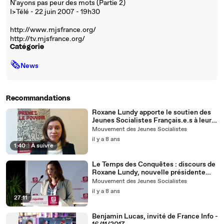
N'ayons pas peur des mots (Partie 2)
I>Télé - 22 juin 2007 - 19h30
http://www.mjsfrance.org/
http://tv.mjsfrance.org/
Catégorie
🗞
News
Recommandations
Roxane Lundy apporte le soutien des
Jeunes Socialistes Français.e.s à leurs
camarades Allemands des JUSOS dans
Mouvement des Jeunes Socialistes
leur campagne pour refuser une
il y a 8 ans
nouvelle grande coalition.
1:40
|
À suivre
Le Temps des Conquêtes : discours de
Roxane Lundy, nouvelle présidente
des Jeunes Socialistes
Mouvement des Jeunes Socialistes
il y a 8 ans
27:11
Benjamin Lucas, invité de France Info -