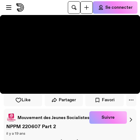
Passer au player
Passer au contenu principal
Se connecter
Like
Partager
Favori
Suivre
Mouvement des Jeunes Socialistes
NPPM 220607 Part 2
il y a 19 ans