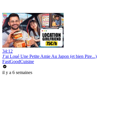
34:12
J’ai Loué Une Petite Amie Au Japon (et bien Pire...)
FastGoodCuisine
il y a 6 semaines