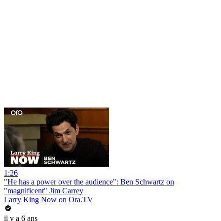
1:26
"He has a power over the audience": Ben Schwartz on
"magnificent" Jim Carrey
Larry King Now on Ora.TV
il y a 6 ans