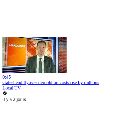
0:45
Gateshead flyover demolition costs rise by millions
Local TV
il y a 2 jours