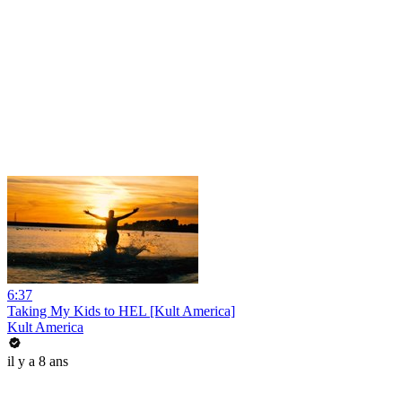
6:37
Taking My Kids to HEL [Kult America]
Kult America
il y a 8 ans