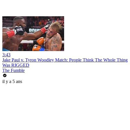
3:43
Jake Paul v. Tyron Woodley Match: People Think The Whole Thing
Was RIGGED
The Fumble
il y a 5 ans