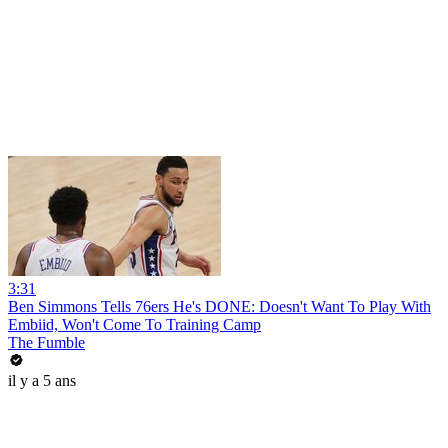
3:31
Ben Simmons Tells 76ers He's DONE: Doesn't Want To Play With
Embiid, Won't Come To Training Camp
The Fumble
il y a 5 ans