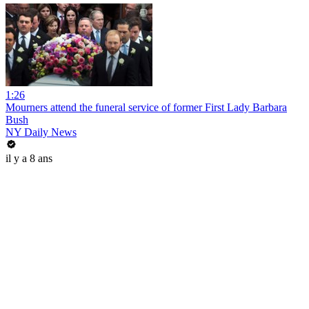
1:26
Mourners attend the funeral service of former First Lady Barbara
Bush
NY Daily News
il y a 8 ans