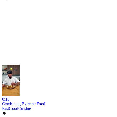
0:18
Combining Extreme Food
FastGoodCuisine