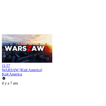
11:57
WARSAW [Kult America]
Kult America
il y a 7 ans