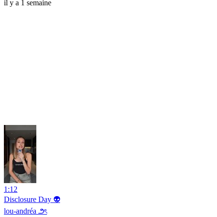
il y a 1 semaine
1:12
Disclosure Day 👽
lou-andréa ౨ৎ