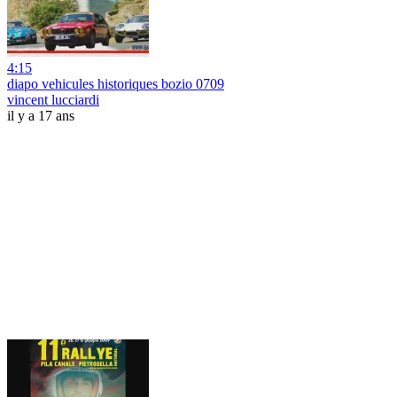
4:15
diapo vehicules historiques bozio 0709
vincent lucciardi
il y a 17 ans