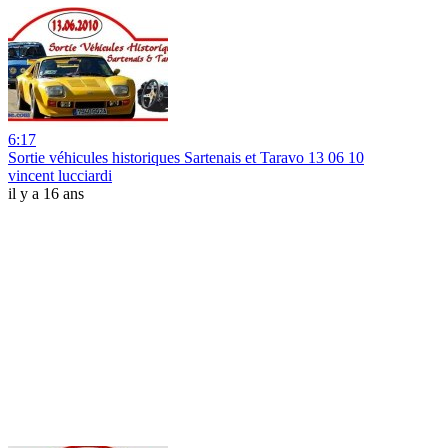
6:17
Sortie véhicules historiques Sartenais et Taravo 13 06 10
vincent lucciardi
il y a 16 ans