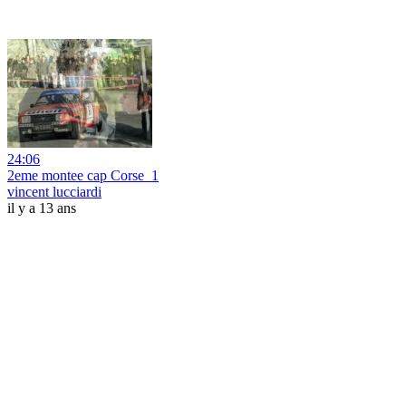
24:06
2eme montee cap Corse_1
vincent lucciardi
il y a 13 ans