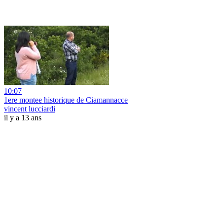
10:07
1ere montee historique de Ciamannacce
vincent lucciardi
il y a 13 ans