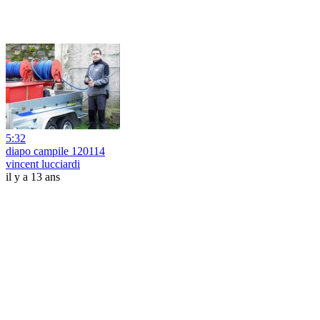
5:32
diapo campile 120114
vincent lucciardi
il y a 13 ans