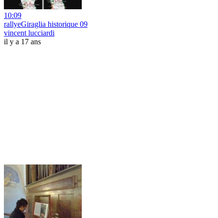
10:09
rallyeGiraglia historique 09
vincent lucciardi
il y a 17 ans