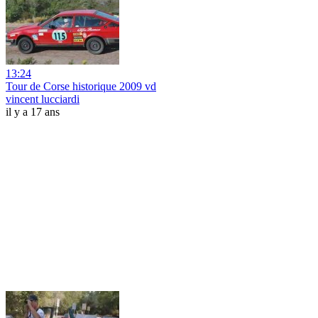
13:24
Tour de Corse historique 2009 vd
vincent lucciardi
il y a 17 ans