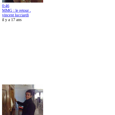
0:46
MMG : le retour .
vincent lucciardi
il y a 17 ans