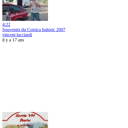
4:22
Souvenirs du Corsica hsitoric 2007
vincent lucciardi
il y a 17 ans