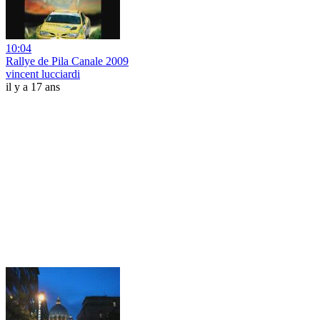
10:04
Rallye de Pila Canale 2009
vincent lucciardi
il y a 17 ans