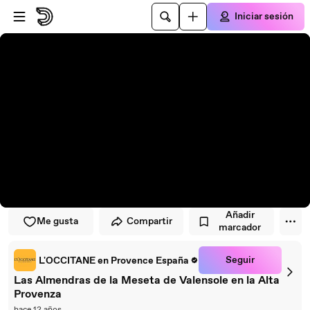
Saltar al reproductor
Saltar al contenido principal
Iniciar sesión
Añadir
Me gusta
Compartir
marcador
Seguir
L'OCCITANE en Provence España
Las Almendras de la Meseta de Valensole en la Alta
Provenza