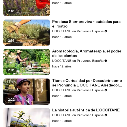
hace 12 años
2:16
Preciosa Siempreviva - cuidados para
el rostro
L'OCCITANE en Provence España
hace 12 años
2:14
Aromacología, Aromaterapia, el poder
de las plantas
L'OCCITANE en Provence España
hace 12 años
2:01
Tienes Curiosidad por Descubrir como
se Pronuncia L'OCCITANE Alrededor
del Mundo
L'OCCITANE en Provence España
hace 12 años
2:22
La historia auténtica de L'OCCITANE
L'OCCITANE en Provence España
hace 12 años