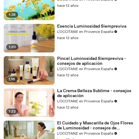
hace 12 años
1:38
Esencia Luminosidad Siempreviva
L'OCCITANE en Provence España
hace 12 años
1:20
Pincel Luminosidad Siempreviva -
consejos de aplicación
L'OCCITANE en Provence España
hace 12 años
1:16
La Crema Belleza Sublime - consejos
de aplicación
L'OCCITANE en Provence España
hace 12 años
1:23
El Cuidado y Mascarilla de Ojos Flores
de Luminosidad - consejos de
aplicación
L'OCCITANE en Provence España