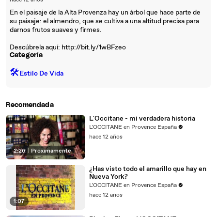
hace 12 años
En el paisaje de la Alta Provenza hay un árbol que hace parte de
su paisaje: el almendro, que se cultiva a una altitud precisa para
darnos frutos suaves y firmes.
Descúbrela aquí: http://bit.ly/1wBFzeo
Categoría
🛠️
Estilo De Vida
Recomendada
L'Occitane - mi verdadera historia
L'OCCITANE en Provence España
hace 12 años
2:26
|
Próximamente
¿Has visto todo el amarillo que hay en
Nueva York?
L'OCCITANE en Provence España
hace 12 años
1:07