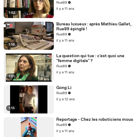
(Mars 2015, Premier Parallèle)
Rue89
il y a 11 ans
1:52
Bureau luxueux : après Mathieu Gallet,
Rue89 épinglé !
Rue89
il y a 11 ans
1:16
La question qui tue : c'est quoi une
"femme digitale" ?
Rue89
il y a 11 ans
1:51
Gong Li
Rue89
il y a 12 ans
1:15
Reportage - Chez les roboticiens mous
Rue89
il y a 11 ans