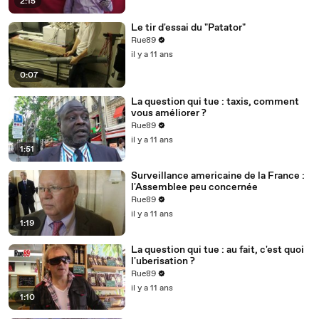
2:15
Le tir d'essai du "Patator"
Rue89
il y a 11 ans
0:07
La question qui tue : taxis, comment
vous améliorer ?
Rue89
il y a 11 ans
1:51
Surveillance americaine de la France :
l'Assemblee peu concernée
Rue89
il y a 11 ans
1:19
La question qui tue : au fait, c'est quoi
l'uberisation ?
Rue89
il y a 11 ans
1:10