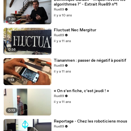
algorithmes ?" - Extrait Rue89 n°1
Rue89
il y a 10 ans
3:20
Fluctuat Nec Mergitur
Rue89
il y a 11 ans
0:56
Tiananmen : passer de négatif à positif
Rue89
il y a 11 ans
1:13
« On s’en fiche, c’est jeudi ! »
Rue89
il y a 11 ans
0:13
Reportage - Chez les roboticiens mous
Rue89