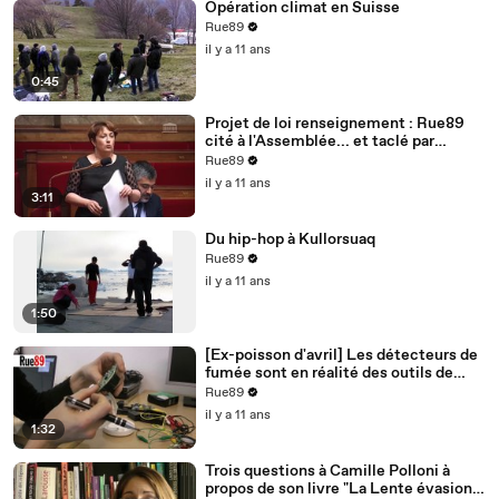
Opération climat en Suisse
Rue89
il y a 11 ans
0:45
Projet de loi renseignement : Rue89
cité à l'Assemblée... et taclé par
Bernard Cazeneuve
Rue89
il y a 11 ans
3:11
Du hip-hop à Kullorsuaq
Rue89
il y a 11 ans
1:50
[Ex-poisson d'avril] Les détecteurs de
fumée sont en réalité des outils de
surveillance
Rue89
il y a 11 ans
1:32
Trois questions à Camille Polloni à
propos de son livre "La Lente évasion"