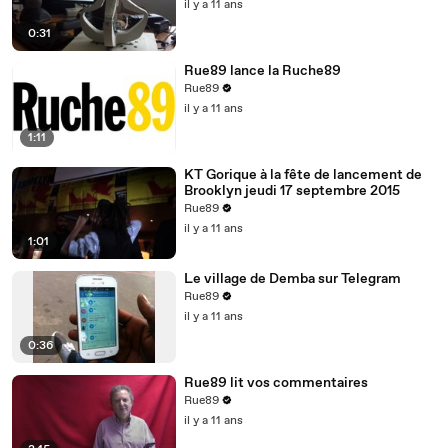
il y a 11 ans
0:31
Rue89 lance la Ruche89
Rue89
il y a 11 ans
1:11
KT Gorique à la fête de lancement de
Brooklyn jeudi 17 septembre 2015
Rue89
il y a 11 ans
1:01
Le village de Demba sur Telegram
Rue89
il y a 11 ans
0:36
Rue89 lit vos commentaires
Rue89
il y a 11 ans