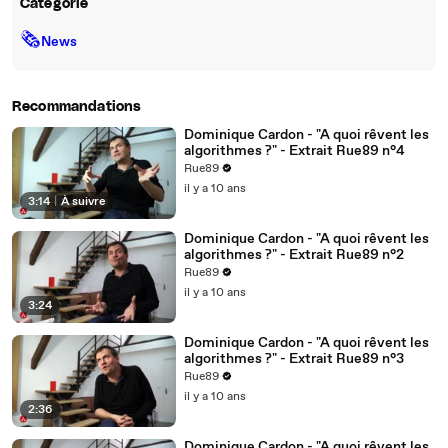
Catégorie
🗞
News
Recommandations
Dominique Cardon - "A quoi rêvent les
algorithmes ?" - Extrait Rue89 n°4
Rue89
il y a 10 ans
3:14
|
À suivre
Dominique Cardon - "A quoi rêvent les
algorithmes ?" - Extrait Rue89 n°2
Rue89
il y a 10 ans
3:24
Dominique Cardon - "A quoi rêvent les
algorithmes ?" - Extrait Rue89 n°3
Rue89
il y a 10 ans
2:36
Dominique Cardon - "A quoi rêvent les