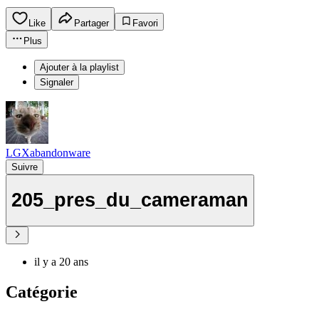
Like
Partager
Favori
Plus
Ajouter à la playlist
Signaler
LGXabandonware
Suivre
205_pres_du_cameraman
il y a 20 ans
Catégorie