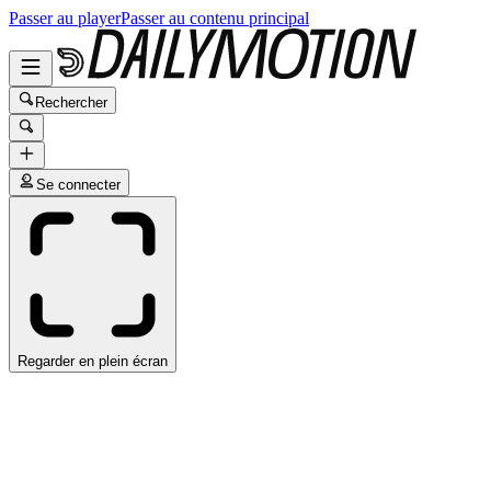
Passer au player
Passer au contenu principal
Rechercher
Se connecter
Regarder en plein écran