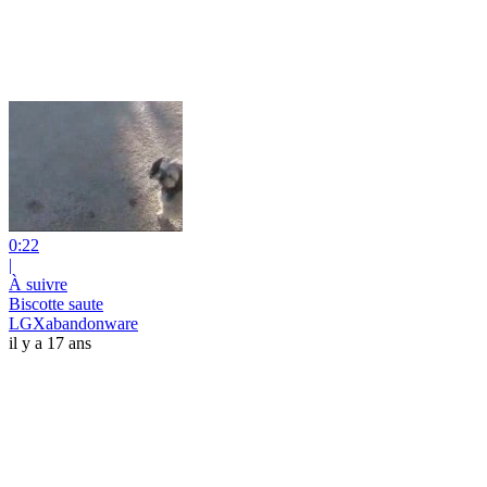
0:22
|
À suivre
Biscotte saute
LGXabandonware
il y a 17 ans