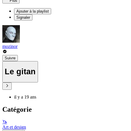
Plus
Ajouter à la playlist
Signaler
mozinor
Suivre
Le gitan
il y a 19 ans
Catégorie
🦄
Art et design