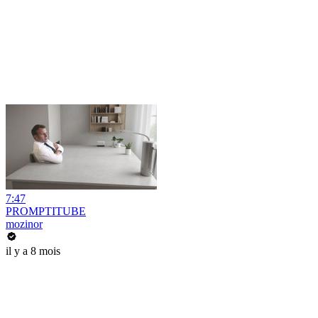
7:47
PROMPTITUBE
mozinor
il y a 8 mois