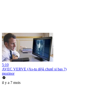
5:10
AVEC VERVE (As-tu déjà chuté si bas ?)
mozinor
il y a 7 mois