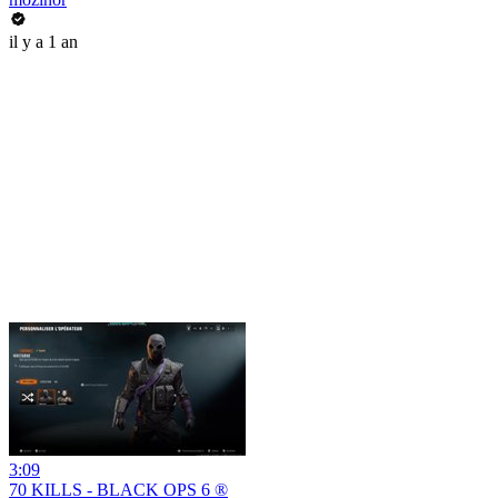
il y a 1 an
3:09
70 KILLS - BLACK OPS 6 ®