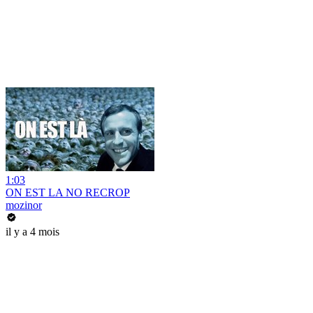
1:03
ON EST LA NO RECROP
mozinor
il y a 4 mois