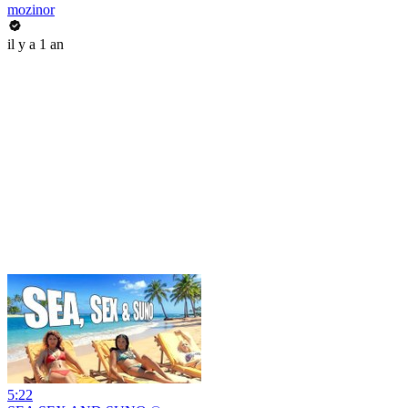
mozinor
il y a 1 an
5:22