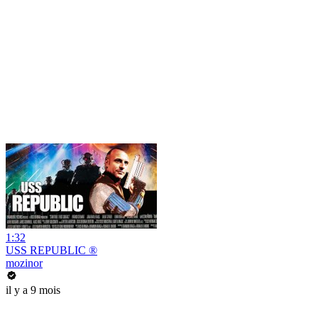
1:32
USS REPUBLIC ®
mozinor
il y a 9 mois