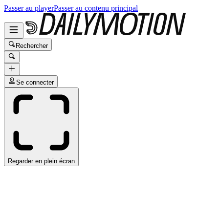
Passer au player
Passer au contenu principal
Rechercher
Se connecter
Regarder en plein écran