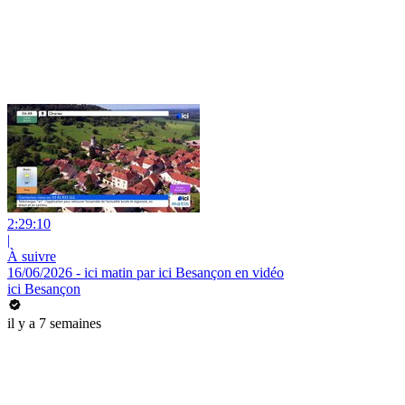
2:29:10
|
À suivre
16/06/2026 - ici matin par ici Besançon en vidéo
ici Besançon
il y a 7 semaines