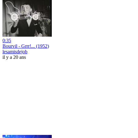
0:35
Bourvil - Grrr!... (1952)
lesamisdejob
il y a 20 ans