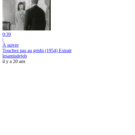
0:39
|
À suivre
Touchez pas au grisbi (1954) Extrait
lesamisdejob
il y a 20 ans