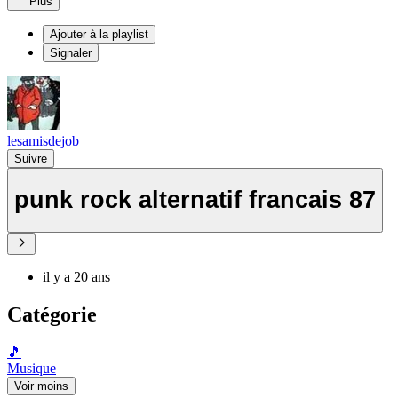
Plus
Ajouter à la playlist
Signaler
lesamisdejob
Suivre
punk rock alternatif francais 87
il y a 20 ans
Catégorie
🎵
Musique
Voir moins