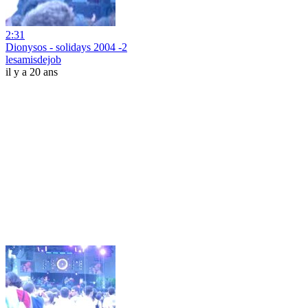
2:31
Dionysos - solidays 2004 -2
lesamisdejob
il y a 20 ans