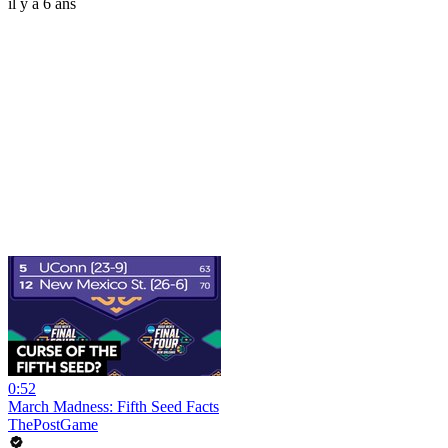
il y a 6 ans
0:52
March Madness: Fifth Seed Facts
ThePostGame