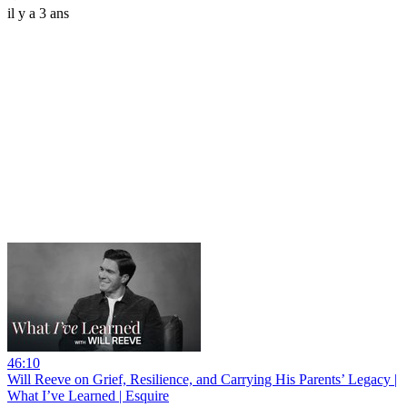
il y a 3 ans
46:10
Will Reeve on Grief, Resilience, and Carrying His Parents’ Legacy |
What I’ve Learned | Esquire