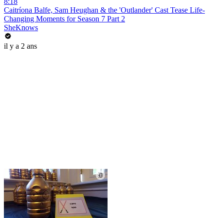
8:18
Caitríona Balfe, Sam Heughan & the 'Outlander' Cast Tease Life-
Changing Moments for Season 7 Part 2
SheKnows
il y a 2 ans