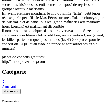
Intitulé "vite sous la douche les filles", l'album de Suzette et ses
secrétaires frisées est essentiellement composé de reprises de
groupes locaux Américains.
En avant-première mondiale, le clip du single "tartu", petit bijou
réalisé par le petit fils de Max Pécas sur une affolante chorégraphie
de Miafraille et de camel oua lee (grand maître des arts martiaux
hong-kongais) est maintenant disponible
Il nous reste juste quelques dates a trouver avant que Suzette ne
commence son fitness club world tour, mais attention !, en général,
les billets partent en quelques minutes (les 45 000 places pour le
concert du 14 juillet au stade de france se sont arrachées en 57
minutes)
places de concerts gratuites:
http://imoudj.over-blog.com
Catégorie
🎈
Amusant
Voir moins
Commentaires