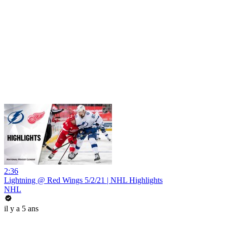
2:36
Lightning @ Red Wings 5/2/21 | NHL Highlights
NHL
il y a 5 ans