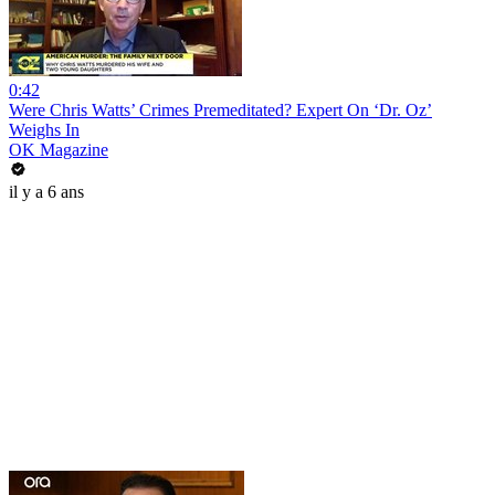
0:42
Were Chris Watts’ Crimes Premeditated? Expert On ‘Dr. Oz’
Weighs In
OK Magazine
il y a 6 ans