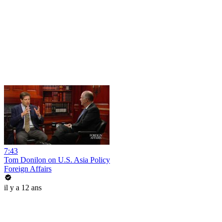
7:43
Tom Donilon on U.S. Asia Policy
Foreign Affairs
il y a 12 ans