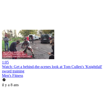
1:05
Watch: Get a behind-the-scenes look at Tom Cullen's 'Knightfall'
sword training
Men's Fitness
il y a 8 ans