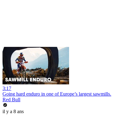
3:17
Going hard enduro in one of Europe’s largest sawmills.
Red Bull
il y a 8 ans