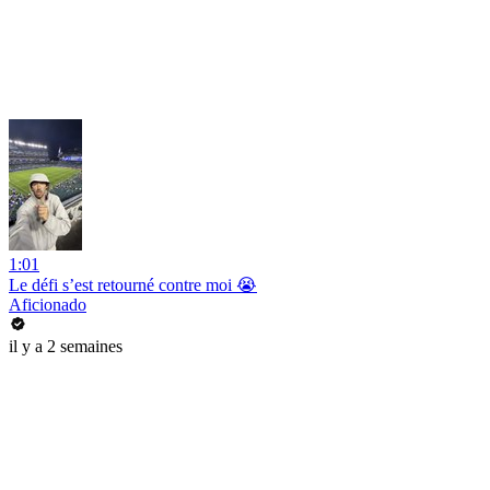
1:01
Le défi s’est retourné contre moi 😭
Aficionado
il y a 2 semaines