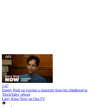
1:47
Danny Pudi on voicing a character from his childhood in
'DuckTales' reboot
Larry King Now on Ora.TV