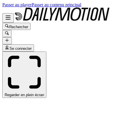
Passer au player
Passer au contenu principal
Rechercher
Se connecter
Regarder en plein écran