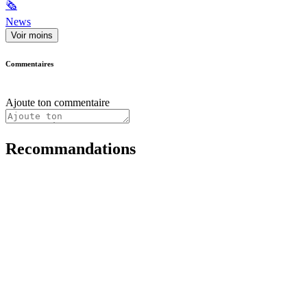
🗞
News
Voir moins
Commentaires
Ajoute ton commentaire
Recommandations