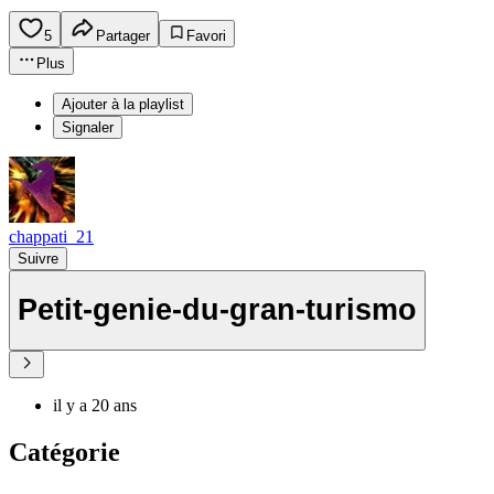
5
Partager
Favori
Plus
Ajouter à la playlist
Signaler
chappati_21
Suivre
Petit-genie-du-gran-turismo
il y a 20 ans
Catégorie