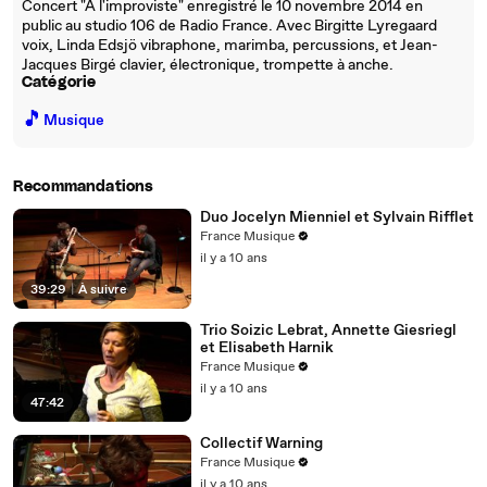
Concert "A l'improviste" enregistré le 10 novembre 2014 en
public au studio 106 de Radio France. Avec Birgitte Lyregaard
voix, Linda Edsjö vibraphone, marimba, percussions, et Jean-
Jacques Birgé clavier, électronique, trompette à anche.
Catégorie
🎵
Musique
Recommandations
Duo Jocelyn Mienniel et Sylvain Rifflet
France Musique
il y a 10 ans
39:29
|
À suivre
Trio Soizic Lebrat, Annette Giesriegl
et Elisabeth Harnik
France Musique
il y a 10 ans
47:42
Collectif Warning
France Musique
il y a 10 ans