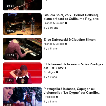
49:21
Claudia Solal, voix - Benoît Delbecq,
piano préparé et Guillaume Roy, alto
France Musique
il y a 10 ans
48:40
Elise Dabrowski & Claudine Simon
France Musique
il y a 11 ans
42:39
Et le lauréat de la saison 5 des Prodiges
est... #BRAVO
Prodiges
il y a 8 ans
3:22
Pietragalla à la danse, Capuçon au
violoncelle : "Le Cygne" par Camille
Saint-Säens - Prodiges 5
Prodiges
il y a 8 ans
1:13