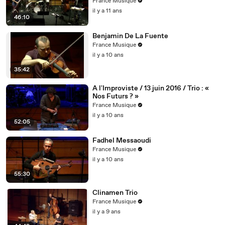
France Musique
il y a 11 ans
46:10
Benjamin De La Fuente
France Musique
il y a 10 ans
35:42
A l'Improviste / 13 juin 2016 / Trio : «
Nos Futurs ? »
France Musique
il y a 10 ans
52:05
Fadhel Messaoudi
France Musique
il y a 10 ans
55:30
Clinamen Trio
France Musique
il y a 9 ans