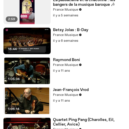
La passacaille et la chaconne : les
bangers de la musique baroque 🎶
France Musique
il y a 5 semaines
2:59
Betsy Jolas : B-Day
France Musique
il y a 6 semaines
16:44
Raymond Boni
France Musique
il y a 11 ans
1:05:34
Jean-François Vrod
France Musique
il y a 11 ans
1:06:14
Quartet Ping Pang (Charolles, Eil,
Cellier, Avice)