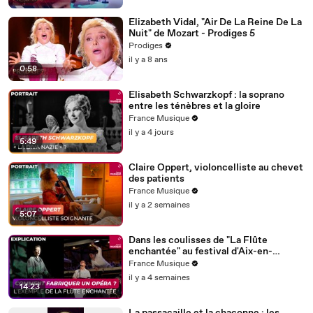
Elizabeth Vidal, "Air De La Reine De La
Nuit" de Mozart - Prodiges 5
Prodiges
il y a 8 ans
0:58
Elisabeth Schwarzkopf : la soprano
entre les ténèbres et la gloire
France Musique
il y a 4 jours
5:49
Claire Oppert, violoncelliste au chevet
des patients
France Musique
il y a 2 semaines
5:07
Dans les coulisses de "La Flûte
enchantée" au festival d'Aix-en-
Provence
France Musique
il y a 4 semaines
14:23