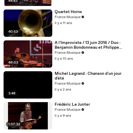
44:43
Quartet Horns
France Musique
il y a 11 ans
40:53
A l'Improviste / 13 juin 2016 / Duo :
Benjamin Bondonneau et Philippe
Foch
France Musique
il y a 10 ans
46:03
Michel Legrand : Chanson d'un jour
d'été
France Musique
il y a 2 ans
3:48
Frédéric Le Junter
France Musique
il y a 9 ans
1:07:32