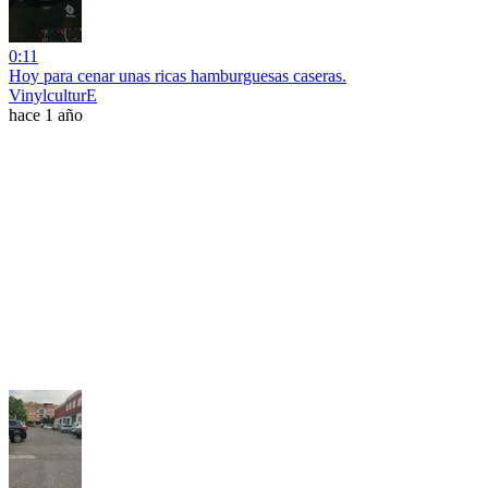
0:11
Hoy para cenar unas ricas hamburguesas caseras.
VinylculturE
hace 1 año