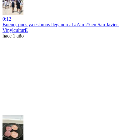
0:12
Bueno, pues ya estamos llegando al #Aire25 en San Javier.
VinylculturE
hace 1 año