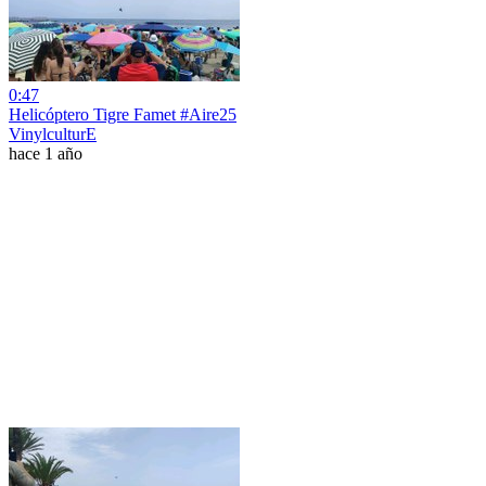
0:47
Helicóptero Tigre Famet #Aire25
VinylculturE
hace 1 año