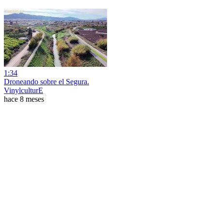
1:34
Droneando sobre el Segura.
VinylculturE
hace 8 meses