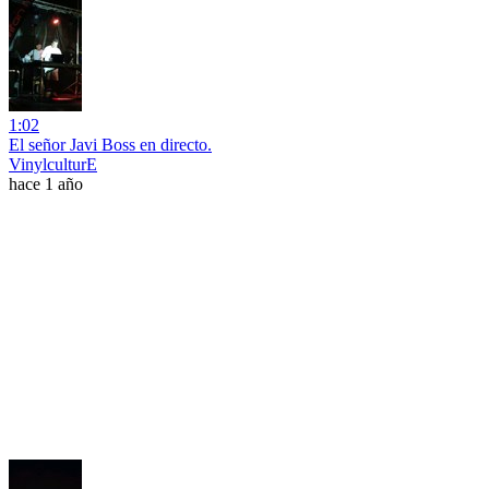
1:02
El señor Javi Boss en directo.
VinylculturE
hace 1 año