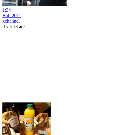
1:34
Bob 2011
xchannel
il y a 13 ans