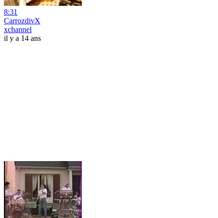
8:31
CarrozdivX
xchannel
il y a 14 ans