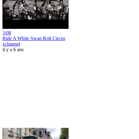
3:08
Ride A White Swan Roll Circus
xchannel
il y a 6 ans