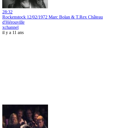
28:32
Rockenstock 12/02/1972 Marc Bolan & T.Rex Château
d'Hérouville
xchannel
il y a 11 ans