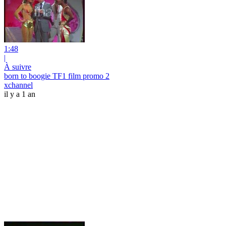
1:48
|
À suivre
born to boogie TF1 film promo 2
xchannel
il y a 1 an