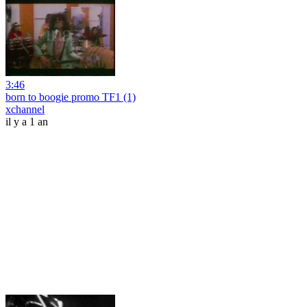
3:46
born to boogie promo TF1 (1)
xchannel
il y a 1 an