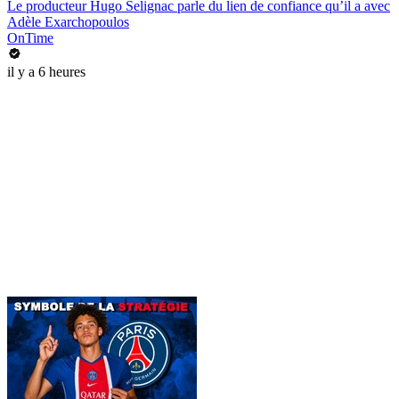
Le producteur Hugo Selignac parle du lien de confiance qu’il a avec
Adèle Exarchopoulos
OnTime
il y a 6 heures