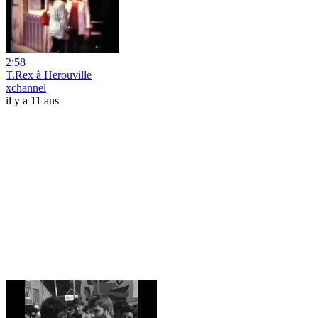
2:58
T.Rex à Herouville
xchannel
il y a 11 ans