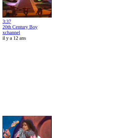
3:37
20th Century Boy
xchannel
il y a 12 ans