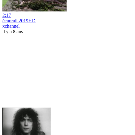
2:17
écureuil 2019HD
xchannel
il y a 8 ans