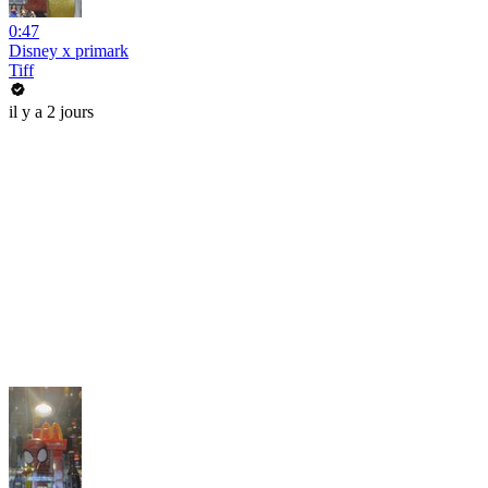
0:47
Disney x primark
Tiff
il y a 2 jours