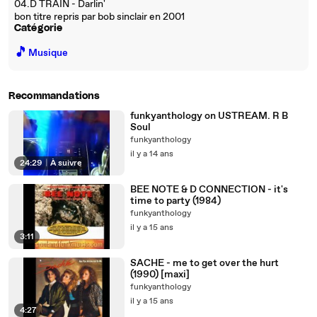
04.D TRAIN - Darlin'
bon titre repris par bob sinclair en 2001
Catégorie
🎵
Musique
Recommandations
funkyanthology on USTREAM. R B
Soul
funkyanthology
il y a 14 ans
24:29
|
À suivre
BEE NOTE & D CONNECTION - it's
time to party (1984)
funkyanthology
il y a 15 ans
3:11
SACHE - me to get over the hurt
(1990) [maxi]
funkyanthology
il y a 15 ans
4:27