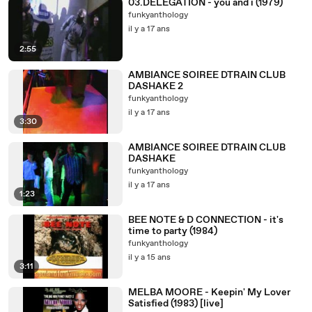
03.DELEGATION - you and i (1979)
funkyanthology
il y a 17 ans
2:55
AMBIANCE SOIREE DTRAIN CLUB
DASHAKE 2
funkyanthology
il y a 17 ans
3:30
AMBIANCE SOIREE DTRAIN CLUB
DASHAKE
funkyanthology
il y a 17 ans
1:23
BEE NOTE & D CONNECTION - it's
time to party (1984)
funkyanthology
il y a 15 ans
3:11
MELBA MOORE - Keepin' My Lover
Satisfied (1983) [live]