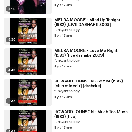
il y a 17 ans
4:15
MELBA MOORE - Mind Up Tonight
(1982) [LIVE DASHAKE 2009]
funkyanthology
il y a 17 ans
5:36
MELBA MOORE - Love Me Right
(1983) [live dashake 2009]
funkyanthology
il y a 17 ans
4:48
HOWARD JOHNSON - So fine (1982)
[club mix edit] [dashake]
funkyanthology
il y a 17 ans
7:32
HOWARD JOHNSON - Much Too Much
(1983) [live]
funkyanthology
il y a 17 ans
5:48