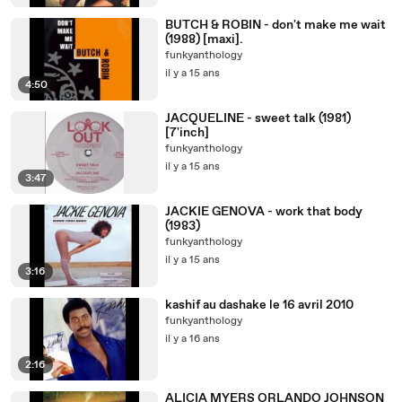
BUTCH & ROBIN - don't make me wait
(1988) [maxi].
funkyanthology
il y a 15 ans
4:50
JACQUELINE - sweet talk (1981)
[7'inch]
funkyanthology
il y a 15 ans
3:47
JACKIE GENOVA - work that body
(1983)
funkyanthology
il y a 15 ans
3:16
kashif au dashake le 16 avril 2010
funkyanthology
il y a 16 ans
2:16
ALICIA MYERS ORLANDO JOHNSON