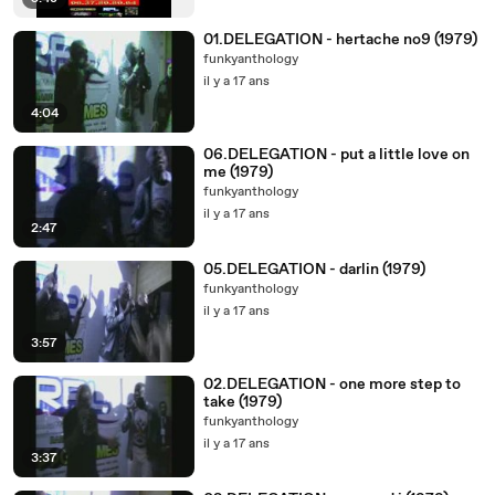
01.DELEGATION - hertache no9 (1979)
funkyanthology
il y a 17 ans
4:04
06.DELEGATION - put a little love on
me (1979)
funkyanthology
il y a 17 ans
2:47
05.DELEGATION - darlin (1979)
funkyanthology
il y a 17 ans
3:57
02.DELEGATION - one more step to
take (1979)
funkyanthology
il y a 17 ans
3:37