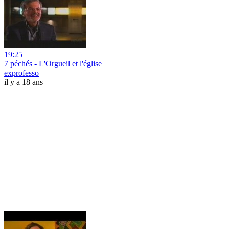
19:25
7 péchés - L'Orgueil et l'église
exprofesso
il y a 18 ans