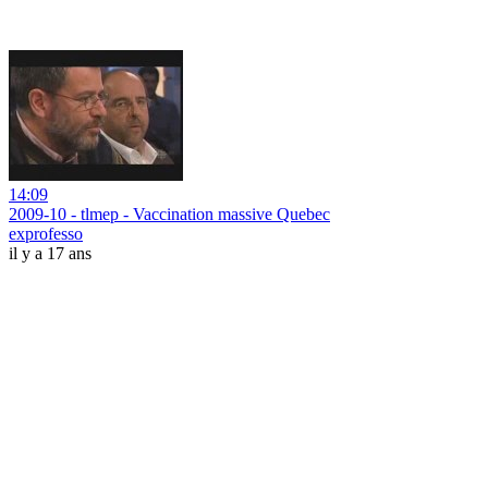
14:09
2009-10 - tlmep - Vaccination massive Quebec
exprofesso
il y a 17 ans