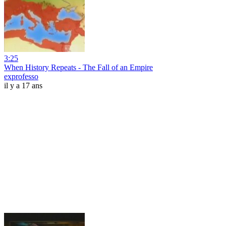
3:25
When History Repeats - The Fall of an Empire
exprofesso
il y a 17 ans