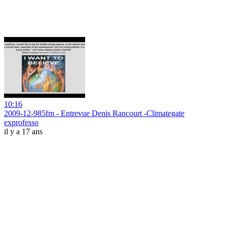
10:16
2009-12-985fm - Entrevue Denis Rancourt -Climategate
exprofesso
il y a 17 ans