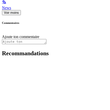
🗞
News
Voir moins
Commentaires
Ajoute ton commentaire
Recommandations