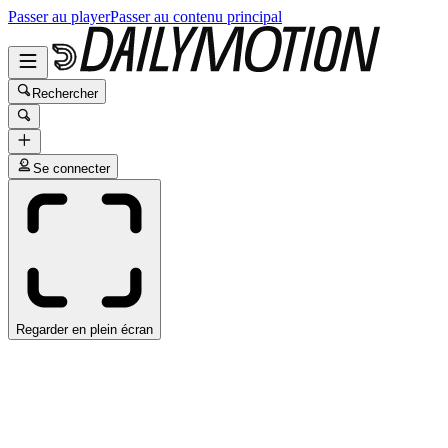
Passer au player
Passer au contenu principal
Rechercher
Se connecter
Regarder en plein écran