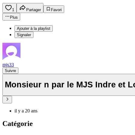
1
Partager
Favori
Plus
Ajouter à la playlist
Signaler
mjs33
Suivre
Monsieur n par le MJS Indre et L
il y a 20 ans
Catégorie