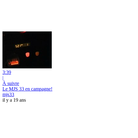
3:39
|
À suivre
Le MJS 33 en campagne!
mjs33
il y a 19 ans