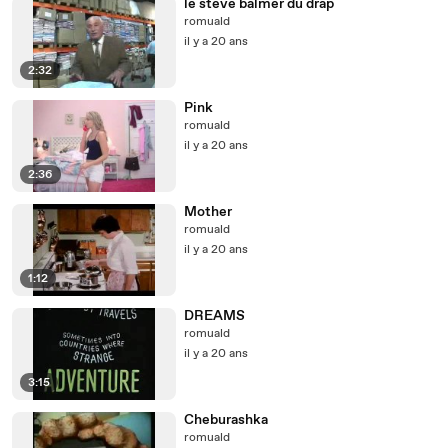
le steve balmer du drap
romuald
il y a 20 ans
2:32
Pink
romuald
il y a 20 ans
2:36
Mother
romuald
il y a 20 ans
1:12
DREAMS
romuald
il y a 20 ans
3:15
Cheburashka
romuald