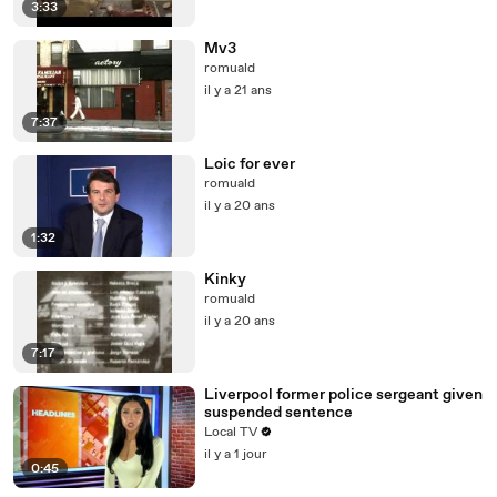
3:33
Mv3
romuald
il y a 21 ans
7:37
Loic for ever
romuald
il y a 20 ans
1:32
Kinky
romuald
il y a 20 ans
7:17
Liverpool former police sergeant given
suspended sentence
Local TV
il y a 1 jour
0:45