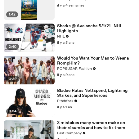
il y a 4 semaines
1:42
Sharks @ Avalanche 5/1/21 | NHL
Highlights
NHL
il y a 5 ans
2:40
Would You Want Your Man to Wear a
RompHim?
POPSUGAR Fashion
il y a 9 ans
0:39
Bladee Rates Nettspend, Lightning
Strikes, and Superheroes
Pitchfork
il y a 1 an
8:04
3 mistakes many women make on
their résumés and how to fix them
Fast Company