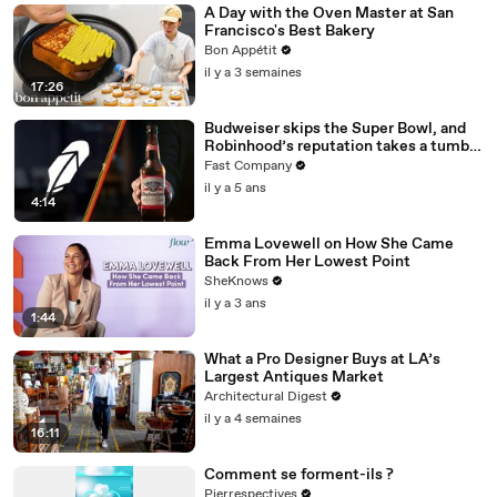
A Day with the Oven Master at San
Francisco's Best Bakery
Bon Appétit
il y a 3 semaines
17:26
Budweiser skips the Super Bowl, and
Robinhood’s reputation takes a tumble
—brand hit and miss of the week
Fast Company
il y a 5 ans
4:14
Emma Lovewell on How She Came
Back From Her Lowest Point
SheKnows
il y a 3 ans
1:44
What a Pro Designer Buys at LA’s
Largest Antiques Market
Architectural Digest
il y a 4 semaines
16:11
Comment se forment-ils ?
Pierrespectives