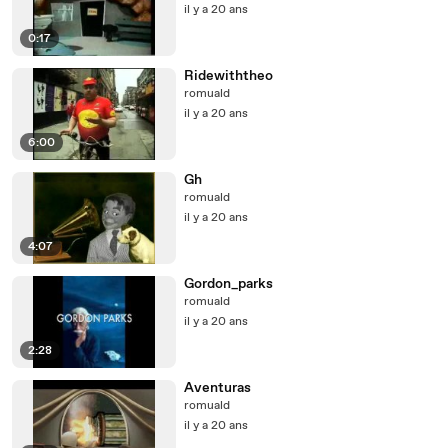
il y a 20 ans
0:17
Ridewiththeo
romuald
il y a 20 ans
6:00
Gh
romuald
il y a 20 ans
4:07
Gordon_parks
romuald
il y a 20 ans
2:28
Aventuras
romuald
il y a 20 ans