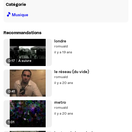
Catégorie
🎵
Musique
Recommandations
londre
romuald
il y a 19 ans
0:17
|
À suivre
le réseau (du vide)
romuald
il y a 20 ans
0:41
metro
romuald
il y a 20 ans
1:01