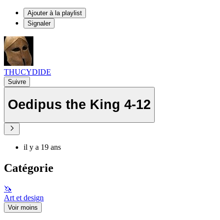
Ajouter à la playlist
Signaler
THUCYDIDE
Suivre
Oedipus the King 4-12
il y a 19 ans
Catégorie
🦄
Art et design
Voir moins