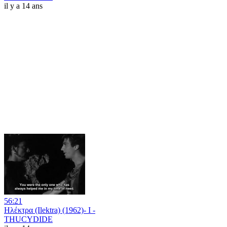
il y a 14 ans
56:21
Ηλέκτρα (Ilektra) (1962)- I -
THUCYDIDE