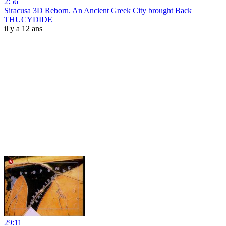
2:56
Siracusa 3D Reborn. An Ancient Greek City brought Back
THUCYDIDE
il y a 12 ans
29:11