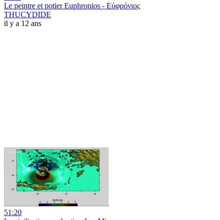
Le peintre et potier Euphronios - Εὐφρόνιος
THUCYDIDE
il y a 12 ans
51:20