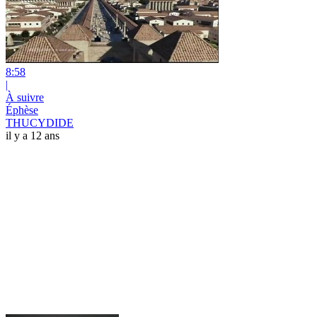
8:58
|
À suivre
Éphèse
THUCYDIDE
il y a 12 ans