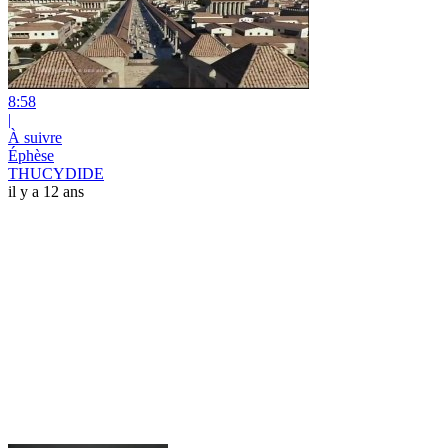
8:58
|
À suivre
Éphèse
THUCYDIDE
il y a 12 ans