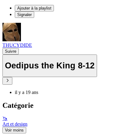
Ajouter à la playlist
Signaler
THUCYDIDE
Suivre
Oedipus the King 8-12
il y a 19 ans
Catégorie
🦄
Art et design
Voir moins