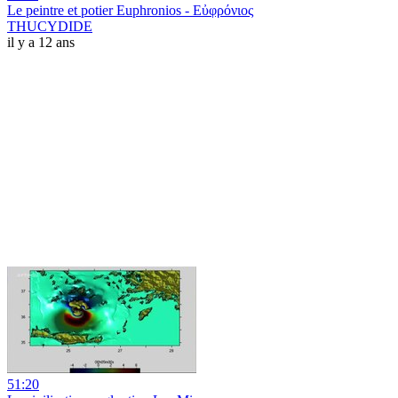
Le peintre et potier Euphronios - Εὐφρόνιος
THUCYDIDE
il y a 12 ans
51:20