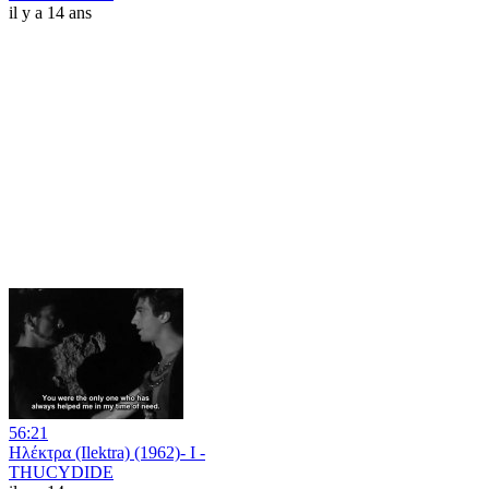
il y a 14 ans
56:21
Ηλέκτρα (Ilektra) (1962)- I -
THUCYDIDE