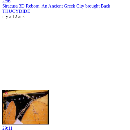
2:56
Siracusa 3D Reborn. An Ancient Greek City brought Back
THUCYDIDE
il y a 12 ans
29:11