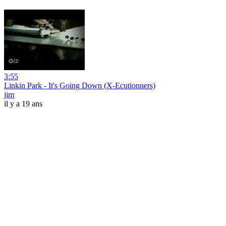
3:55
Linkin Park - It's Going Down (X-Ecutionners)
jim
il y a 19 ans