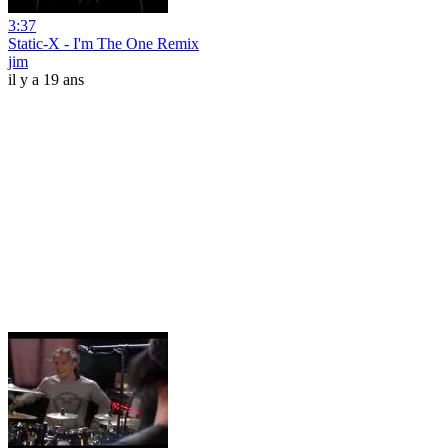
3:37
Static-X - I'm The One Remix
jim
il y a 19 ans