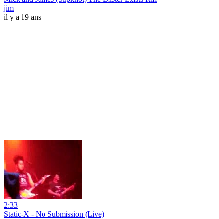
jim
il y a 19 ans
2:33
Static-X - No Submission (Live)