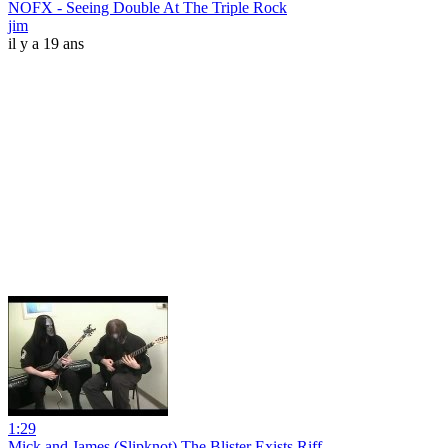
NOFX - Seeing Double At The Triple Rock
jim
il y a 19 ans
1:29
Mick and James (Slipknot) The Blister Exists Riff