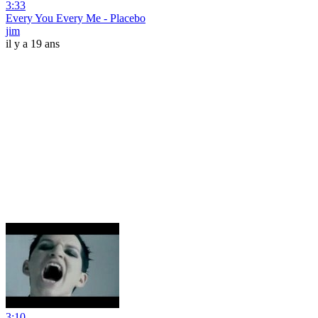
3:33
Every You Every Me - Placebo
jim
il y a 19 ans
3:10