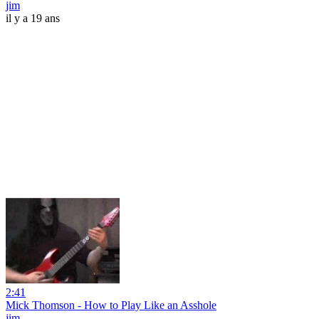
jim
il y a 19 ans
2:41
Mick Thomson - How to Play Like an Asshole
jim