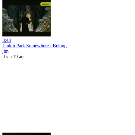
3:43
Linkin Park Somewhere I Belong
jim
il y a 19 ans