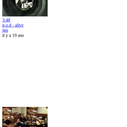
3:48
p.o.d - alive
jim
il y a 19 ans