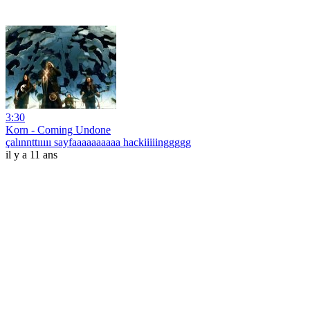
3:30
Korn - Coming Undone
çalınnttııııı sayfaaaaaaaaaa hackiiiiinggggg
il y a 11 ans