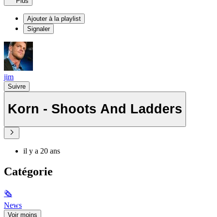
Plus
Ajouter à la playlist
Signaler
jim
Suivre
Korn - Shoots And Ladders
il y a 20 ans
Catégorie
🗞
News
Voir moins