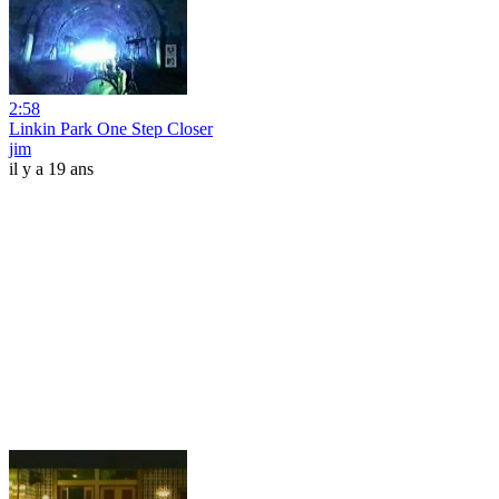
2:58
Linkin Park One Step Closer
jim
il y a 19 ans