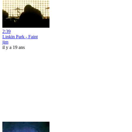
2:39
Linkin Park - Faint
jim
il y a 19 ans