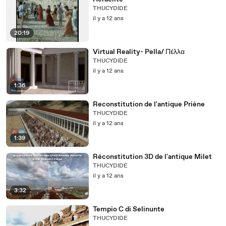
THUCYDIDE
il y a 12 ans
20:19
Virtual Reality- Pella/ Πέλλα
THUCYDIDE
il y a 12 ans
1:36
Reconstitution de l'antique Priène
THUCYDIDE
il y a 12 ans
1:39
Réconstitution 3D de l'antique Milet
THUCYDIDE
il y a 12 ans
3:32
Tempio C di Selinunte
THUCYDIDE