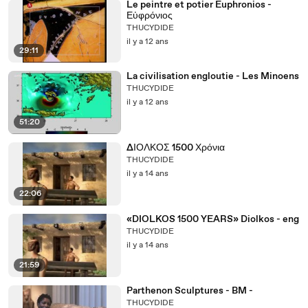
Le peintre et potier Euphronios -
Εὐφρόνιος
THUCYDIDE
il y a 12 ans
29:11
La civilisation engloutie - Les Minoens
THUCYDIDE
il y a 12 ans
51:20
ΔΙΟΛΚΟΣ 1500 Χρόνια
THUCYDIDE
il y a 14 ans
22:06
«DIOLKOS 1500 YEARS» Diolkos - eng
THUCYDIDE
il y a 14 ans
21:59
Parthenon Sculptures - BM -
THUCYDIDE