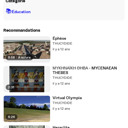
Catégorie
📚
Éducation
Recommandations
Éphèse
THUCYDIDE
il y a 12 ans
8:58
|
À suivre
ΜΥΚΗΝΑΪΚΗ ΘΗΒΑ - MYCENAEAN
THEBES
THUCYDIDE
il y a 12 ans
2:31
Virtual Olympia
THUCYDIDE
il y a 12 ans
8:26
Heraclite