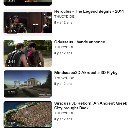
2:23
Hercules - The Legend Begins - 2014
THUCYDIDE
il y a 12 ans
3:06
Odysseus - bande annonce
THUCYDIDE
il y a 12 ans
2:44
Mindscape3D Akropolis 3D Flyby
THUCYDIDE
il y a 12 ans
3:33
Siracusa 3D Reborn. An Ancient Greek
City brought Back
THUCYDIDE
il y a 12 ans
2:56