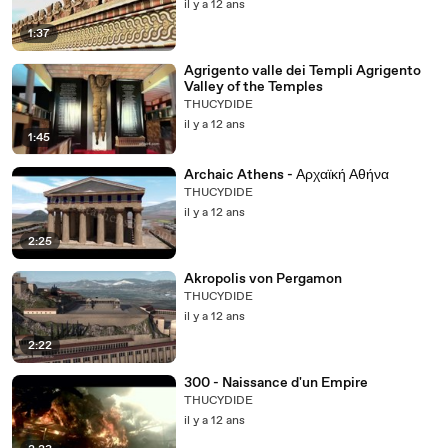
il y a 12 ans
1:37
Agrigento valle dei Templi Agrigento
Valley of the Temples
THUCYDIDE
il y a 12 ans
1:45
Archaic Athens - Αρχαϊκή Αθήνα
THUCYDIDE
il y a 12 ans
2:25
Akropolis von Pergamon
THUCYDIDE
il y a 12 ans
2:22
300 - Naissance d'un Empire
THUCYDIDE
il y a 12 ans