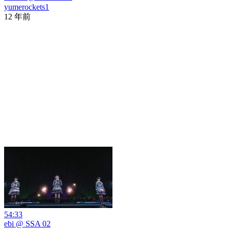
yumerockets1
12 年前
54:33
ebi @ SSA 02