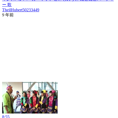
ー 歌
TheilHubert50233449
9 年前
8:55