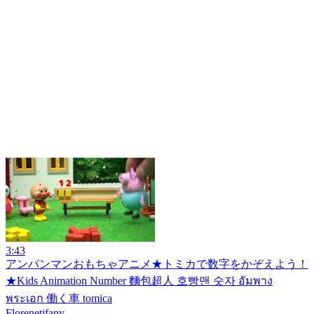
3:43
アンパンマンおもちゃアニメ★トミカで数字をかぞえよう！
★Kids Animation Number 麵包超人 호빵맨 숫자 อัมพาง
พระเอก 働く車 tomica
Florenetifany