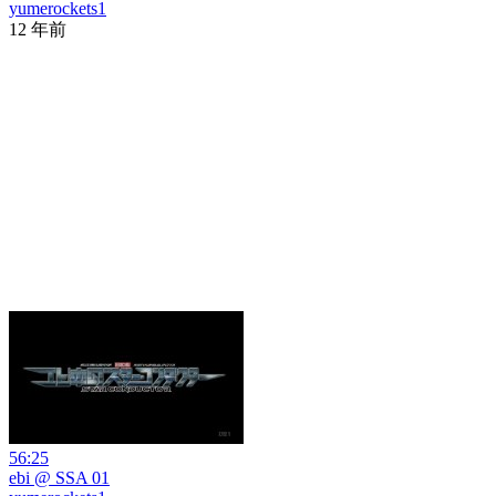
yumerockets1
12 年前
56:25
ebi @ SSA 01