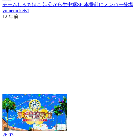
チームしゃちほこ 渋公から生中継SP-本番前にメンバー登場
yumerockets1
12 年前
26:03