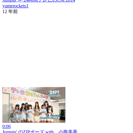
yumerockets1
12 年前
0:06
Jumpin' のZIPポーズ with 小熊美香