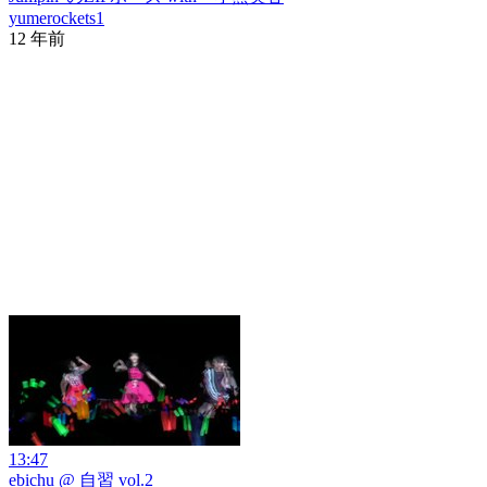
yumerockets1
12 年前
13:47
ebichu @ 自習 vol.2