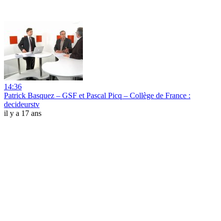
14:36
Patrick Basquez – GSF et Pascal Picq – Collège de France :
decideurstv
il y a 17 ans