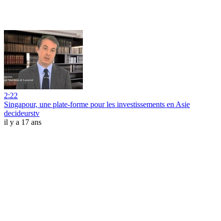
2:22
Singapour, une plate-forme pour les investissements en Asie
decideurstv
il y a 17 ans