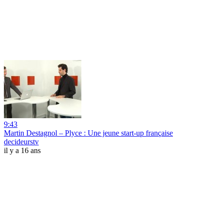
9:43
Martin Destagnol – Plyce : Une jeune start-up française
decideurstv
il y a 16 ans