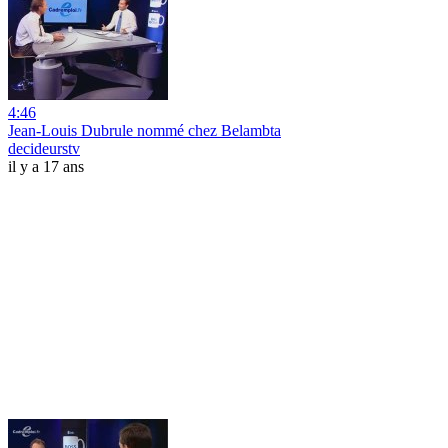
4:46
Jean-Louis Dubrule nommé chez Belambta
decideurstv
il y a 17 ans