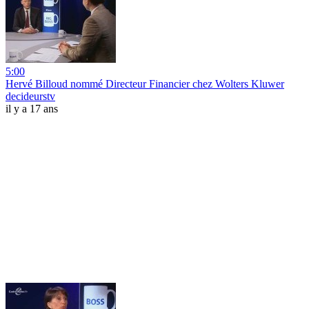
5:00
Hervé Billoud nommé Directeur Financier chez Wolters Kluwer
decideurstv
il y a 17 ans