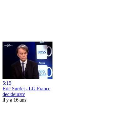
5:15
Eric Surdej - LG France
decideurstv
il y a 16 ans