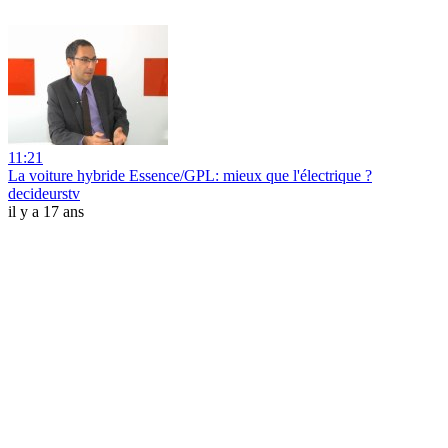
11:21
La voiture hybride Essence/GPL: mieux que l'électrique ?
decideurstv
il y a 17 ans