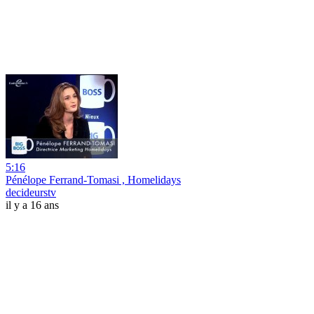
5:16
Pénélope Ferrand-Tomasi , Homelidays
decideurstv
il y a 16 ans