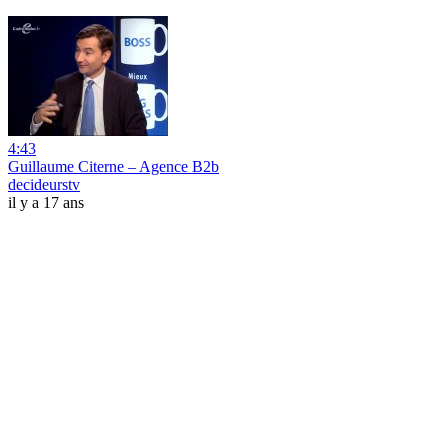
4:43
Guillaume Citerne – Agence B2b
decideurstv
il y a 17 ans