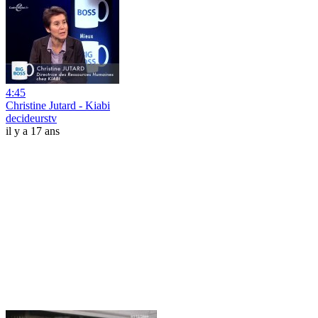
4:45
Christine Jutard - Kiabi
decideurstv
il y a 17 ans