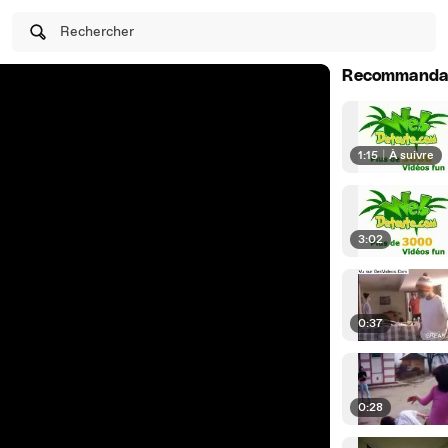
Rechercher
Recommanda
1:15
|
À suivre
3:02
0:37
0:28