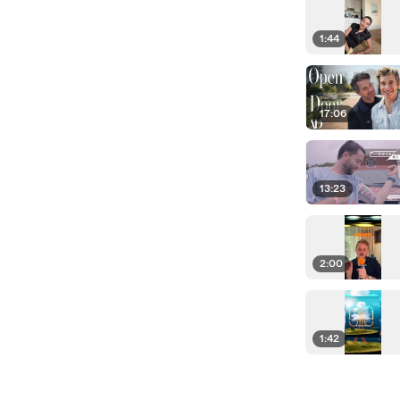
1:44
17:06
13:23
2:00
1:42