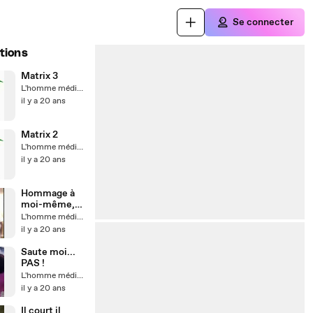
Se connecter
tions
Matrix 3
L'homme médiatik
il y a 20 ans
Matrix 2
L'homme médiatik
il y a 20 ans
Hommage à
moi-même,
va
L'homme médiatik
comprendre !
il y a 20 ans
Saute moi...
PAS !
L'homme médiatik
il y a 20 ans
Il court il