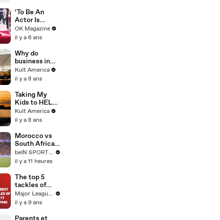
‘To Be An
Actor Is
Tough,’ Says
OK Magazine
Jennifer
il y a 6 ans
Aniston In
REELZ Tell-
Why do
All On Her
business in
Highs & Lows
Poland? [Kult
Kult America
America]
il y a 8 ans
Taking My
Kids to HEL
[Kult
Kult America
America]
il y a 8 ans
Morocco vs
South Africa |
Women's
beIN SPORTS USA
Africa Cup of
il y a 11 heures
Nations
HIGHLIGHT |
The top 5
08/08/2026 |
tackles of
beIN Sports
2017 ... so far
Major League Soccer
USA
il y a 9 ans
Parents et