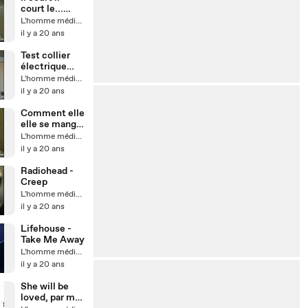
court le...
cochon.
L'homme médiatik
il y a 20 ans
Test collier
électrique
pour chiens
L'homme médiatik
il y a 20 ans
Comment elle
elle se mange
le mur !!
L'homme médiatik
il y a 20 ans
Radiohead -
Creep
L'homme médiatik
il y a 20 ans
Lifehouse -
Take Me Away
L'homme médiatik
il y a 20 ans
She will be
loved, par moi