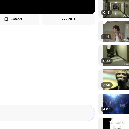
0:17
Favori
Plus
1:41
0:55
3:56
4:09