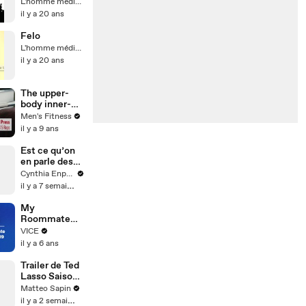
!
L'homme médiatik
il y a 20 ans
Felo
L'homme médiatik
il y a 20 ans
The upper-
body inner-
beast workout
Men's Fitness
for big,
il y a 9 ans
strong, and
shredded
Est ce qu’on
shoulders,
en parle des
pecs, and
châteaux
Cynthia Enparle
triceps
autour de
il y a 7 semaines
Paris ?
Invitation *
My
@dolceversail
Roommate
les
Has COVID-19
VICE
il y a 6 ans
Trailer de Ted
Lasso Saison
4
Matteo Sapin
il y a 2 semaines