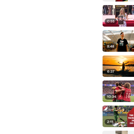
0:55
8:48
6:37
10:34
2:11