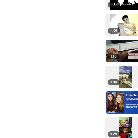
4:34
4:01
1:10
1:36
5:51
1:29