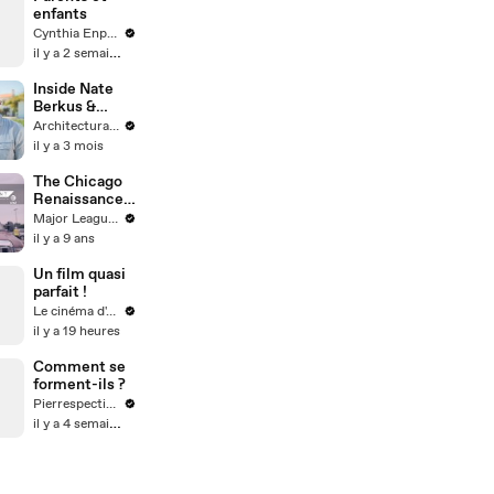
enfants
Cynthia Enparle
il y a 2 semaines
Inside Nate
Berkus &
Jeremiah
Architectural Digest
Brent’s
il y a 3 mois
Portuguese
Farm
The Chicago
Renaissance |
The
Major League Soccer
Movement
il y a 9 ans
pres. by AT&T
Un film quasi
parfait !
Le cinéma d'Amaury
il y a 19 heures
Comment se
forment-ils ?
Pierrespectives
il y a 4 semaines