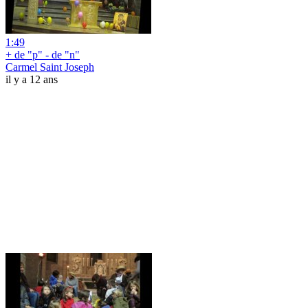
1:49
+ de "p" - de "n"
Carmel Saint Joseph
il y a 12 ans