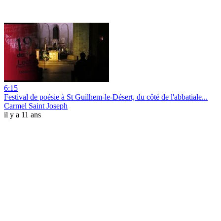
6:15
Festival de poésie à St Guilhem-le-Désert, du côté de l'abbatiale...
Carmel Saint Joseph
il y a 11 ans