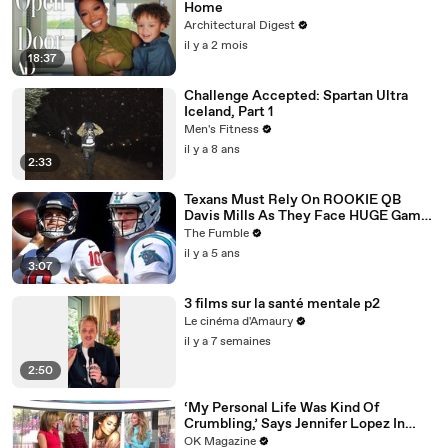
Home
Architectural Digest
il y a 2 mois
18:37
Challenge Accepted: Spartan Ultra
Iceland, Part 1
Men's Fitness
il y a 8 ans
2:33
Texans Must Rely On ROOKIE QB
Davis Mills As They Face HUGE Game
Against The Panthers: TNF Preview
The Fumble
il y a 5 ans
3:07
3 films sur la santé mentale p2
Le cinéma d'Amaury
il y a 7 semaines
2:50
‘My Personal Life Was Kind Of
Crumbling,’ Says Jennifer Lopez In
REELZ Doc Detailing Her Scariest
OK Magazine