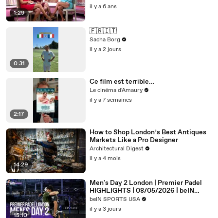
Moment
il y a 6 ans
1:29
🇫🇷🇮🇹
Sacha Borg
il y a 2 jours
0:31
Ce film est terrible...
Le cinéma d'Amaury
il y a 7 semaines
2:17
How to Shop London’s Best Antiques
Markets Like a Pro Designer
Architectural Digest
il y a 4 mois
14:29
Men's Day 2 London | Premier Padel
HIGHLIGHTS | 08/05/2026 | beIN
SPORTS USA
beIN SPORTS USA
il y a 3 jours
15:10