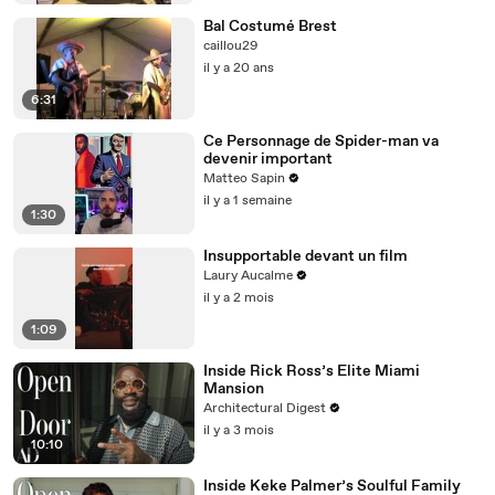
Bal Costumé Brest
caillou29
il y a 20 ans
6:31
Ce Personnage de Spider-man va
devenir important
Matteo Sapin
il y a 1 semaine
1:30
Insupportable devant un film
Laury Aucalme
il y a 2 mois
1:09
Inside Rick Ross’s Elite Miami
Mansion
Architectural Digest
il y a 3 mois
10:10
Inside Keke Palmer’s Soulful Family