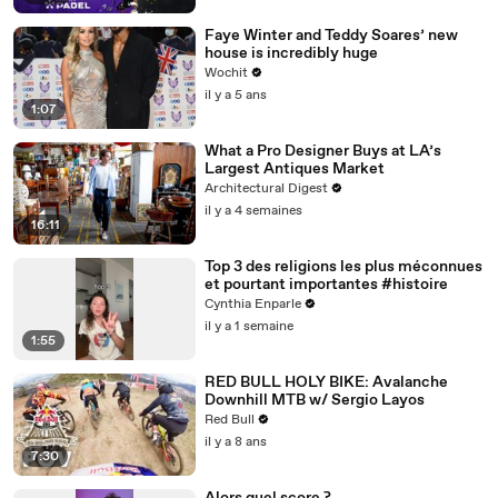
Faye Winter and Teddy Soares’ new
house is incredibly huge
Wochit
il y a 5 ans
1:07
What a Pro Designer Buys at LA’s
Largest Antiques Market
Architectural Digest
il y a 4 semaines
16:11
Top 3 des religions les plus méconnues
et pourtant importantes #histoire
Cynthia Enparle
il y a 1 semaine
1:55
RED BULL HOLY BIKE: Avalanche
Downhill MTB w/ Sergio Layos
Red Bull
il y a 8 ans
7:30