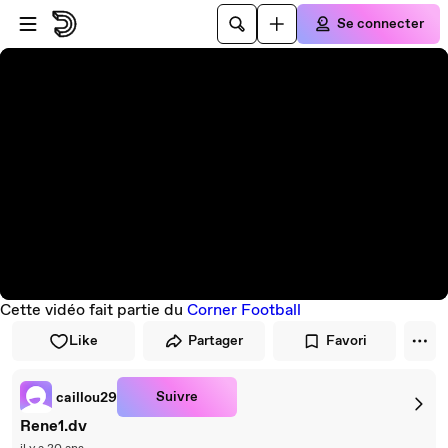
Passer au player
Passer au contenu principal
Se connecter
Cette vidéo fait partie du
Corner Football
Like
Partager
Favori
Suivre
caillou29
Rene1.dv