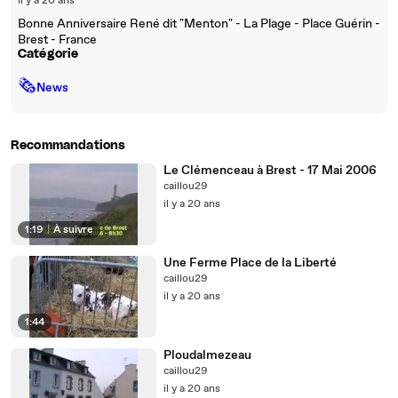
il y a 20 ans
Bonne Anniversaire René dit "Menton" - La Plage - Place Guérin -
Brest - France
Catégorie
🗞
News
Recommandations
Le Clémenceau à Brest - 17 Mai 2006
caillou29
il y a 20 ans
1:19
|
À suivre
Une Ferme Place de la Liberté
caillou29
il y a 20 ans
1:44
Ploudalmezeau
caillou29
il y a 20 ans