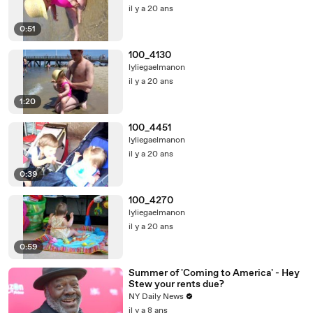
il y a 20 ans
0:51
100_4130
lyliegaelmanon
il y a 20 ans
1:20
100_4451
lyliegaelmanon
il y a 20 ans
0:39
100_4270
lyliegaelmanon
il y a 20 ans
0:59
Summer of 'Coming to America' - Hey
Stew your rents due?
NY Daily News
il y a 8 ans