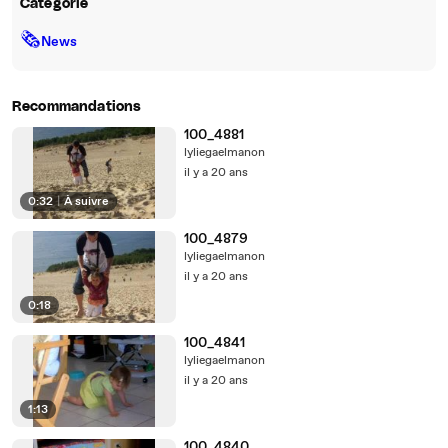
Catégorie
🗞
News
Recommandations
100_4881
lyliegaelmanon
il y a 20 ans
0:32
|
À suivre
100_4879
lyliegaelmanon
il y a 20 ans
0:18
100_4841
lyliegaelmanon
il y a 20 ans
1:13
100_4840