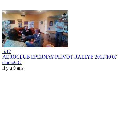
5:17
AEROCLUB EPERNAY PLIVOT RALLYE 2012 10 07
studioGG
il y a 9 ans