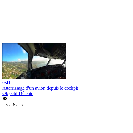
0:41
Atterrissage d'un avion depuis le cockpit
Objectif Détente
il y a 6 ans