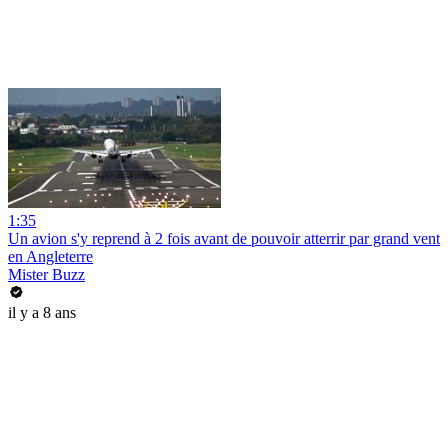
1:35
Un avion s'y reprend à 2 fois avant de pouvoir atterrir par grand vent
en Angleterre
Mister Buzz
il y a 8 ans