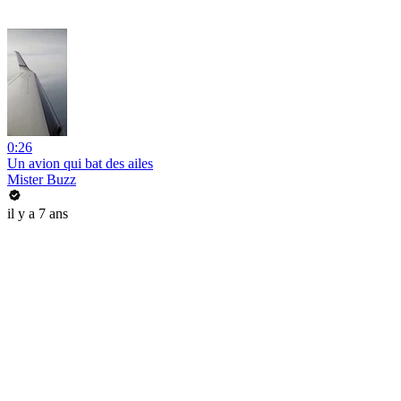
0:26
Un avion qui bat des ailes
Mister Buzz
il y a 7 ans