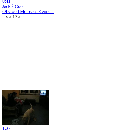
0:41
Jack à Coo
Of Good Molosses Kennel's
il y a 17 ans
1:27