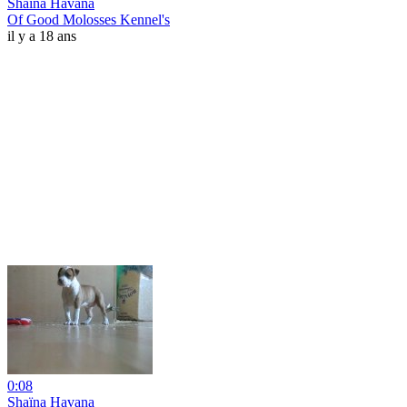
Shaïna Havana
Of Good Molosses Kennel's
il y a 18 ans
0:08
Shaïna Havana