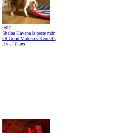
0:07
Shaïna Havana la peste mdr
Of Good Molosses Kennel's
il y a 18 ans