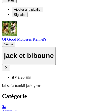
Plus
Ajouter à la playlist
Signaler
Of Good Molosses Kennel's
Suivre
jack et biboune
il y a 20 ans
laisse la trankil jack grrrr
Catégorie
🐳