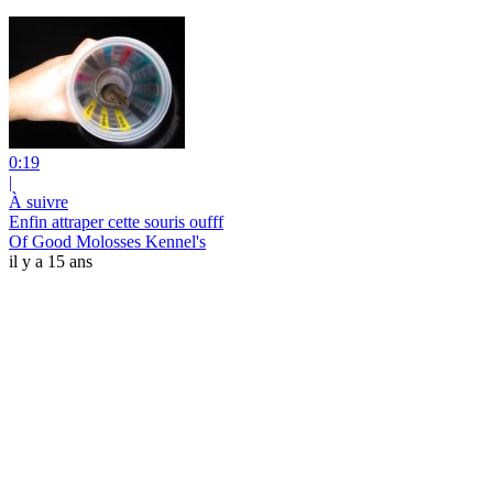
0:19
|
À suivre
Enfin attraper cette souris oufff
Of Good Molosses Kennel's
il y a 15 ans