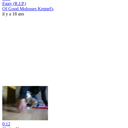
Eggy (R.I.P.)
Of Good Molosses Kennel's
il y a 18 ans
0:12