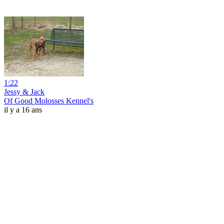
1:22
Jessy & Jack
Of Good Molosses Kennel's
il y a 16 ans