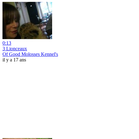
0:13
3 Lionceaux
Of Good Molosses Kennel's
il y a 17 ans