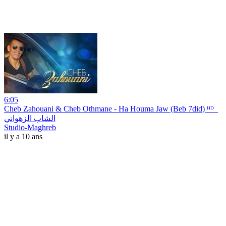
6:05
Cheb Zahouani & Cheb Othmane - Ha Houma Jaw (Beb 7did) ᴴᴰ_
الشاب الزهواني
Studio-Maghreb
il y a 10 ans