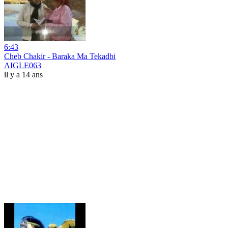
6:43
Cheb Chakir - Baraka Ma Tekadbi
AIGLE063
il y a 14 ans