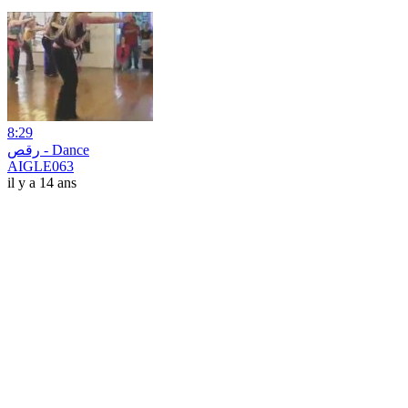
8:29
رقص - Dance
AIGLE063
il y a 14 ans