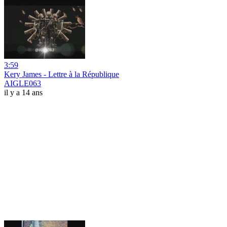
3:59
Kery James - Lettre à la République
AIGLE063
il y a 14 ans