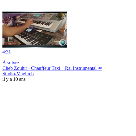
4:31
|
À suivre
Cheb Zouhir - Chauffeur Taxi _ Rai Instrumental ᴴᴰ
Studio-Maghreb
il y a 10 ans