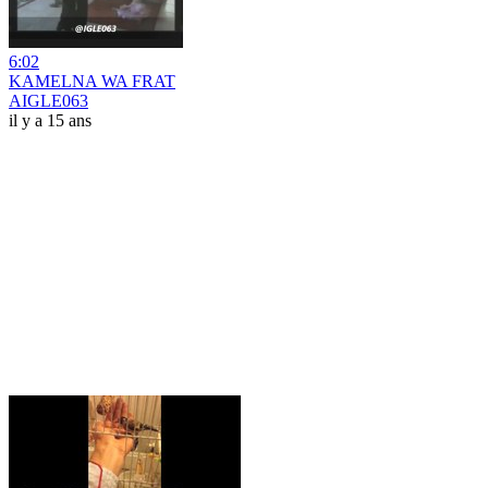
6:02
KAMELNA WA FRAT
AIGLE063
il y a 15 ans