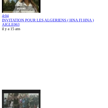
4:04
INVITATION POUR LES ALGERIENS ( HNA FI HNA )
AIGLE063
il y a 15 ans