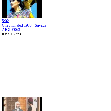
5:02
Cheb Khaled 1988 - Sayada
AIGLE063
il y a 15 ans