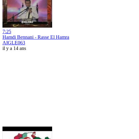
7:25
Hamdi Bennani - Rasse El Hamra
AIGLE063
il y a 14 ans