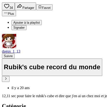
34
Partager
Favori
Plus
Ajouter à la playlist
Signaler
dagus_1_13
Suivre
Rubik's cube record du monde
il y a 20 ans
12,11 sec pour faire le rubik's cube et dire que j'en ai un chez moi et j
Catégorie