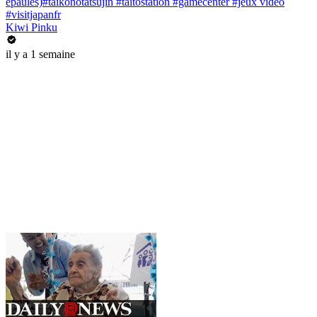
épaules)#taikonotatsujin #taitostation #gamecenter #jeux vidéo
#visitjapanfr
Kiwi Pinku
il y a 1 semaine