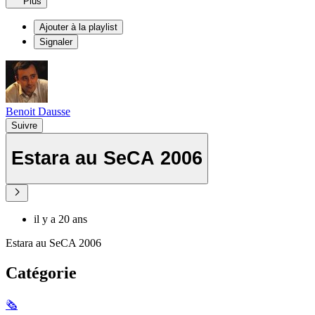
Plus
Ajouter à la playlist
Signaler
Benoit Dausse
Suivre
Estara au SeCA 2006
il y a 20 ans
Estara au SeCA 2006
Catégorie
🗞