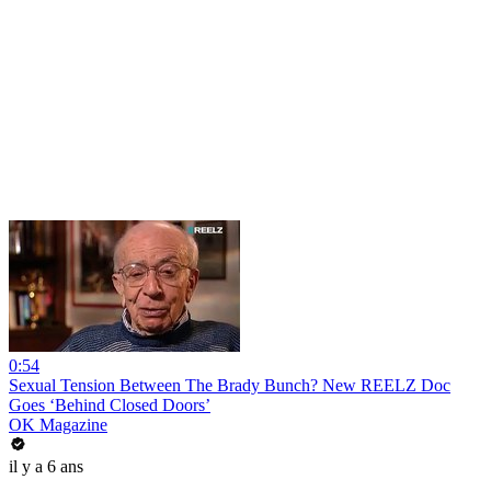
0:54
Sexual Tension Between The Brady Bunch? New REELZ Doc
Goes ‘Behind Closed Doors’
OK Magazine
il y a 6 ans