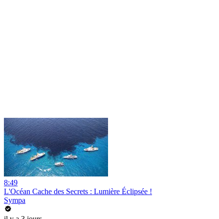
8:49
L'Océan Cache des Secrets : Lumière Éclipsée !
Sympa
il y a 3 jours