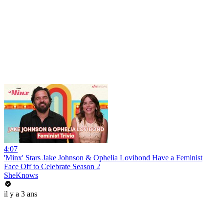
4:07
'Minx' Stars Jake Johnson & Ophelia Lovibond Have a Feminist
Face Off to Celebrate Season 2
SheKnows
il y a 3 ans