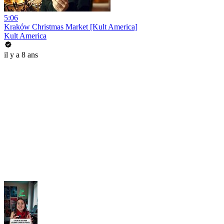
5:06
Kraków Christmas Market [Kult America]
Kult America
il y a 8 ans