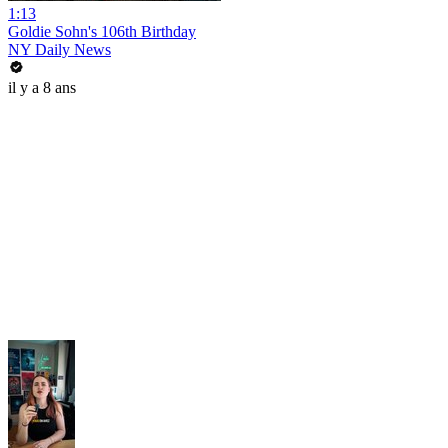
1:13
Goldie Sohn's 106th Birthday
NY Daily News
il y a 8 ans