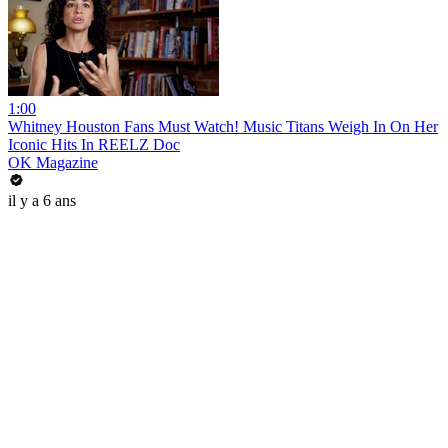
1:00
Whitney Houston Fans Must Watch! Music Titans Weigh In On Her
Iconic Hits In REELZ Doc
OK Magazine
il y a 6 ans