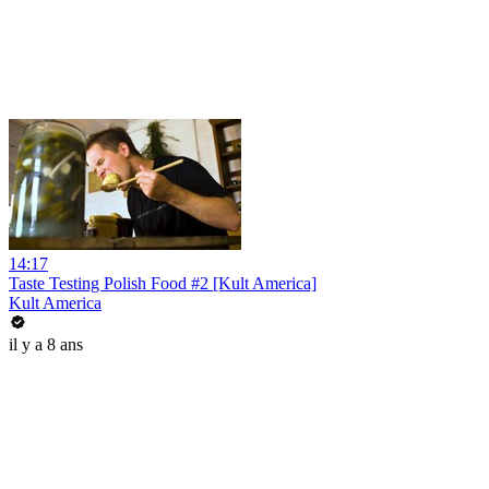
14:17
Taste Testing Polish Food #2 [Kult America]
Kult America
il y a 8 ans