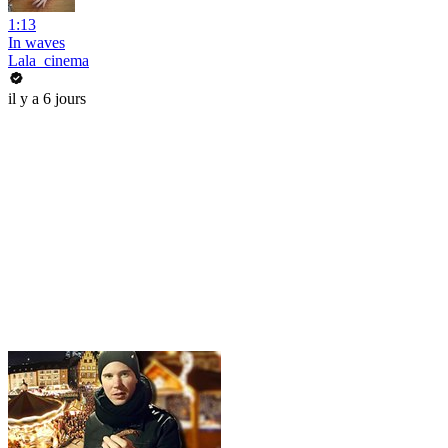
1:13
In waves
Lala_cinema
il y a 6 jours