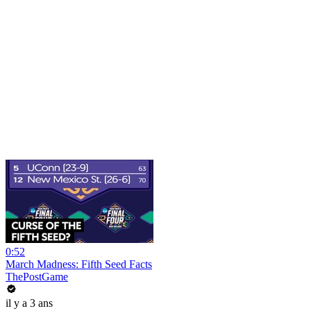
0:52
March Madness: Fifth Seed Facts
ThePostGame
il y a 3 ans