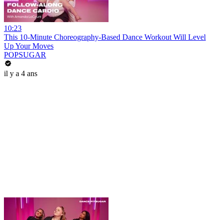
10:23
This 10-Minute Choreography-Based Dance Workout Will Level
Up Your Moves
POPSUGAR
il y a 4 ans