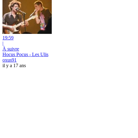
19:59
|
À suivre
Hocus Pocus - Les Ulis
oxus91
il y a 17 ans