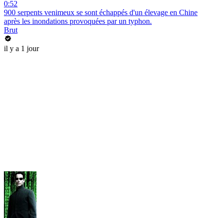
0:52
900 serpents venimeux se sont échappés d'un élevage en Chine
après les inondations provoquées par un typhon.
Brut
il y a 1 jour