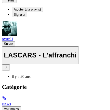
Plus
Ajouter à la playlist
Signaler
oxus91
Suivre
LASCARS - L'affranchi
il y a 20 ans
Catégorie
🗞
News
Voir moins