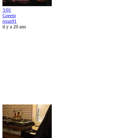
3:01
Greem
oxus91
il y a 20 ans