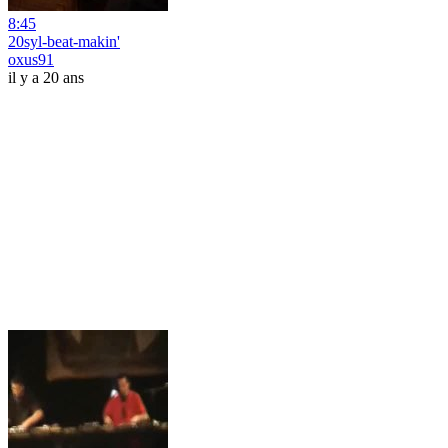
8:45
20syl-beat-makin'
oxus91
il y a 20 ans