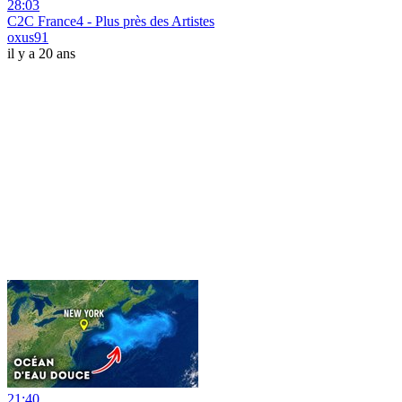
28:03
C2C France4 - Plus près des Artistes
oxus91
il y a 20 ans
21:40