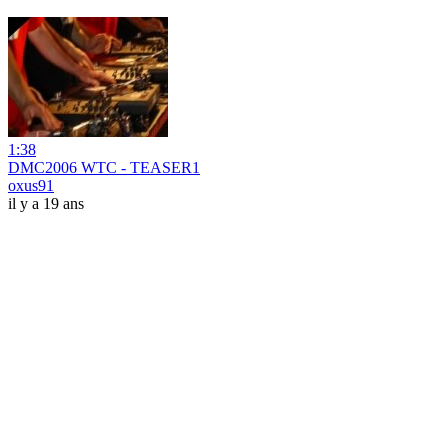
1:38
DMC2006 WTC - TEASER1
oxus91
il y a 19 ans