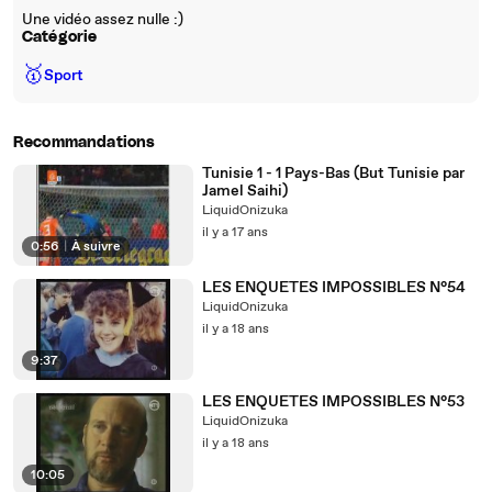
Une vidéo assez nulle :)
Catégorie
🥇
Sport
Recommandations
Tunisie 1 - 1 Pays-Bas (But Tunisie par
Jamel Saihi)
LiquidOnizuka
il y a 17 ans
0:56
|
À suivre
LES ENQUETES IMPOSSIBLES N°54
LiquidOnizuka
il y a 18 ans
9:37
LES ENQUETES IMPOSSIBLES N°53
LiquidOnizuka
il y a 18 ans
10:05