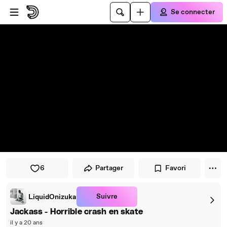
Passer au player
Passer au contenu principal
Se connecter
6
Partager
Favori
Suivre
LiquidOnizuka
Jackass - Horrible crash en skate
il y a 20 ans