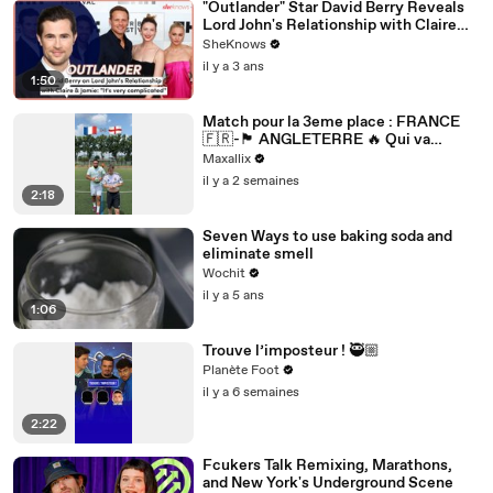
"Outlander" Star David Berry Reveals
Lord John's Relationship with Claire
Gets 'Complicated' in Season 7
SheKnows
il y a 3 ans
1:50
Match pour la 3eme place : FRANCE
🇫🇷-🏴 ANGLETERRE 🔥 Qui va
gagner ??
Maxallix
il y a 2 semaines
2:18
Seven Ways to use baking soda and
eliminate smell
Wochit
il y a 5 ans
1:06
Trouve l’imposteur ! 🥷🏼
Planète Foot
il y a 6 semaines
2:22
Fcukers Talk Remixing, Marathons,
and New York's Underground Scene