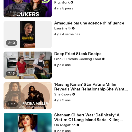
Pitchfork
il y a 5 jours
58:39
Arnaquée par une agence d’influence
Laurène ✨
il y a 4 semaines
2:10
Deep Fried Steak Recipe
Glen & Friends Cooking Food
il y a 8 ans
7:15
'Raising Kanan' Star Patina Miller
Reveals What Relationship She Wants
For Her Character
SheKnows
il y a 3 ans
5:27
Shannan Gilbert Was ‘Definitely’ A
Victim Of Long Island Serial Killer,
Says Her Sister: Watch
OK Magazine
il y a 6 ans