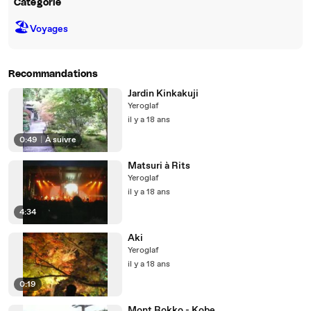
Catégorie
🏖
Voyages
Recommandations
Jardin Kinkakuji
Yeroglaf
il y a 18 ans
0:49
|
À suivre
Matsuri à Rits
Yeroglaf
il y a 18 ans
4:34
Aki
Yeroglaf
il y a 18 ans
0:19
Mont Rokko - Kobe