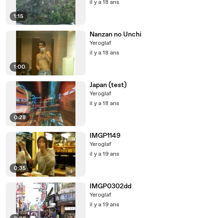
il y a 18 ans
1:15
Nanzan no Unchi
Yeroglaf
il y a 18 ans
1:00
Japan (test)
Yeroglaf
il y a 18 ans
0:28
IMGP1149
Yeroglaf
il y a 19 ans
0:35
IMGP0302dd
Yeroglaf
il y a 19 ans