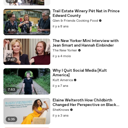
0:29
Trail Estate Winery Pét Nat in Prince
Edward County
Glen & Friends Cooking Food
il y a 8 ans
6:30
The New Yorker Mini Interview with
Jean Smart and Hannah Einbinder
The New Yorker
il y a 4 mois
7:57
Why I Quit Social Media [Kult
America]
Kult America
il y a 7 ans
7:53
Elaine Welteroth How Childbirth
Changed Her Perspective on Black
Maternal Health
SheKnows
il y a 3 ans
5:35