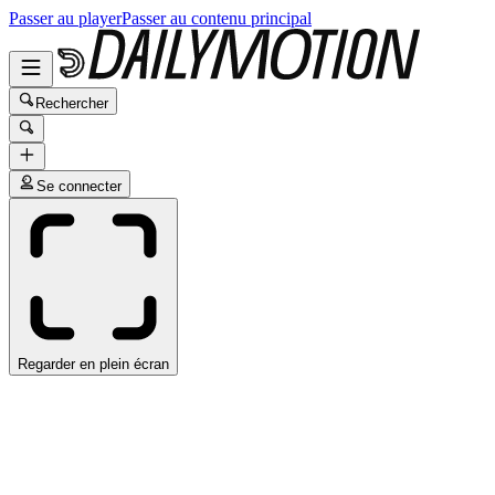
Passer au player
Passer au contenu principal
Rechercher
Se connecter
Regarder en plein écran