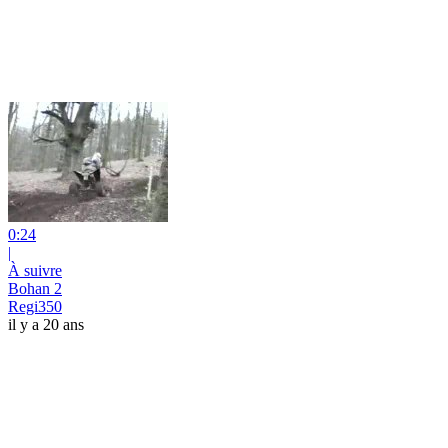
0:24
|
À suivre
Bohan 2
Regi350
il y a 20 ans