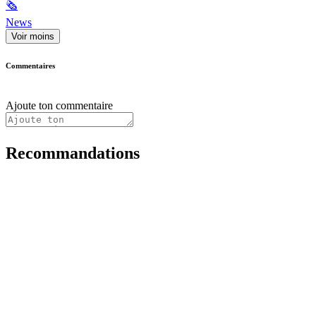
🗞
News
Voir moins
Commentaires
Ajoute ton commentaire
Recommandations