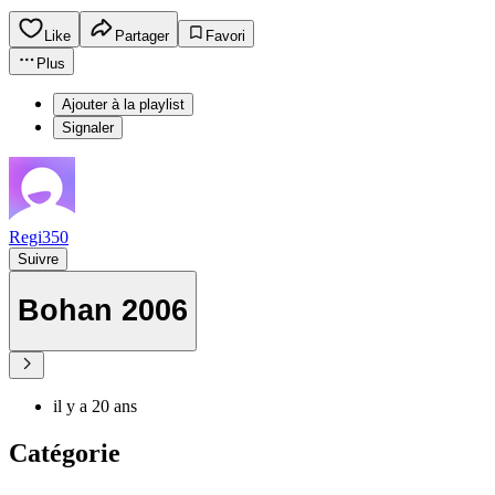
Like
Partager
Favori
Plus
Ajouter à la playlist
Signaler
Regi350
Suivre
Bohan 2006
il y a 20 ans
Catégorie