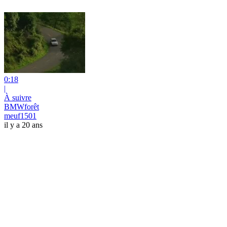
0:18
|
À suivre
BMWforêt
meuf1501
il y a 20 ans