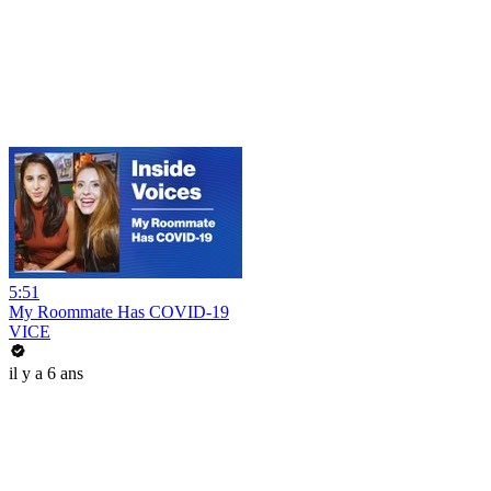
5:51
My Roommate Has COVID-19
VICE
il y a 6 ans