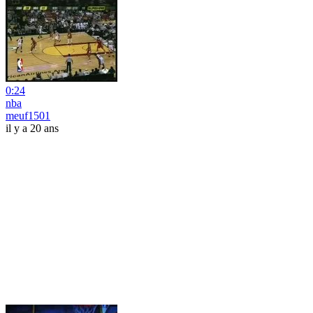
0:24
nba
meuf1501
il y a 20 ans