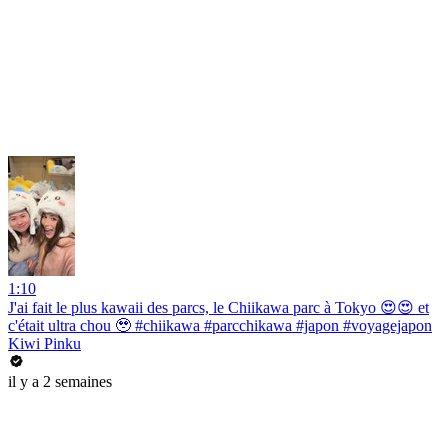
1:10
J'ai fait le plus kawaii des parcs, le Chiikawa parc à Tokyo 😍😍 et
c'était ultra chou 🥹 #chiikawa #parcchikawa #japon #voyagejapon
Kiwi Pinku
il y a 2 semaines