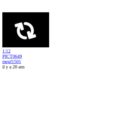
1:12
PICT0649
meuf1501
il y a 20 ans