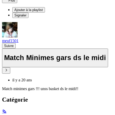
Plus
Ajouter à la playlist
Signaler
meuf1501
Suivre
Match Minimes gars ds le midi
il y a 20 ans
Match minimes gars !!! unss basket ds le midi!!
Catégorie
🗞