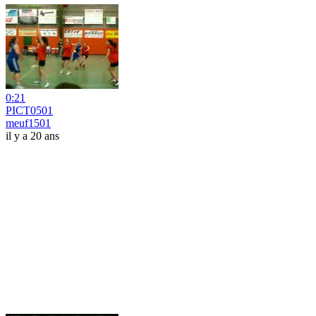
0:21
PICT0501
meuf1501
il y a 20 ans