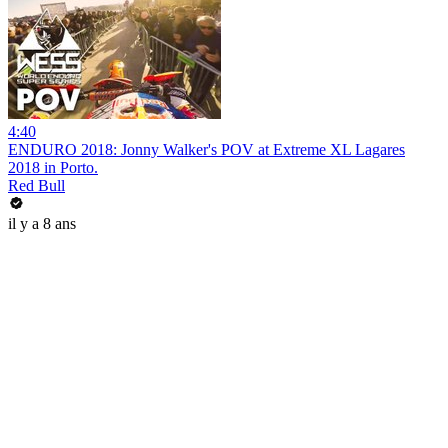
4:40
ENDURO 2018: Jonny Walker's POV at Extreme XL Lagares
2018 in Porto.
Red Bull
il y a 8 ans