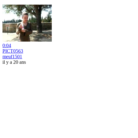
0:04
PICT0563
meuf1501
il y a 20 ans