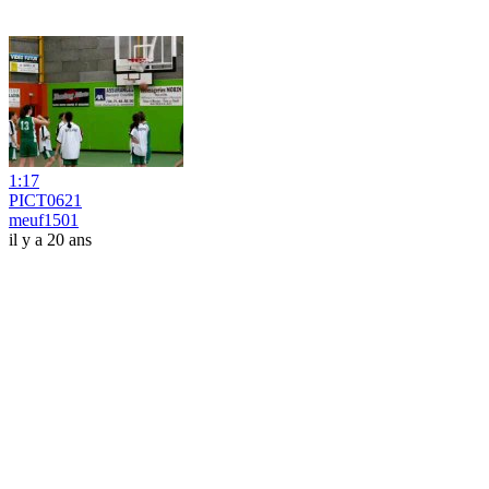
1:17
PICT0621
meuf1501
il y a 20 ans