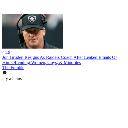
4:19
Jon Gruden Resigns As Raiders Coach After Leaked Emails Of
Him Offending Women, Gays, & Minorites
The Fumble
il y a 5 ans