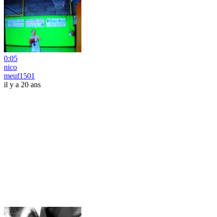
0:05
nico
meuf1501
il y a 20 ans