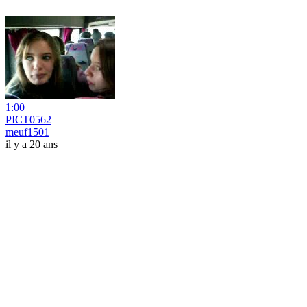
1:00
PICT0562
meuf1501
il y a 20 ans