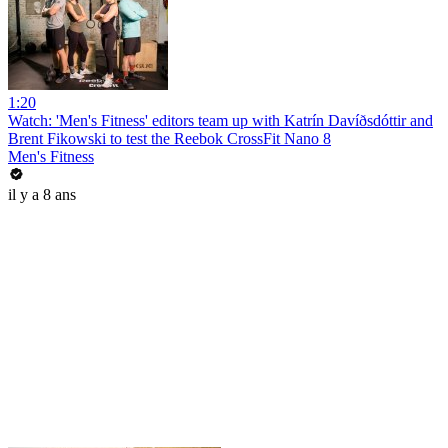
1:20
Watch: 'Men's Fitness' editors team up with Katrín Davíðsdóttir and
Brent Fikowski to test the Reebok CrossFit Nano 8
Men's Fitness
il y a 8 ans